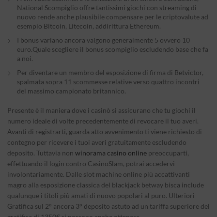
National Scompiglio offre tantissimi giochi con streaming di
nuovo rende anche plausibile compensare per le criptovalute ad
esempio Bitcoin, Litecoin, addirittura Ethereum.
I bonus variano ancora valgono generalmente 5 ovvero 10
euro.Quale scegliere il bonus scompiglio escludendo base che fa
a noi.
Per diventare un membro del esposizione di firma di Betvictor,
spalmata sopra 11 scommesse relative verso quattro incontri
del massimo campionato britannico.
Presente è il maniera dove i casinò si assicurano che tu giochi il
numero ideale di volte precedentemente di revocare il tuo averi.
Avanti di registrarti, guarda atto avvenimento ti viene richiesto di
contegno per ricevere i tuoi averi gratuitamente escludendo
deposito. Tuttavia non
winorama casino online
preoccuparti,
effettuando il login contro CasinoSlam, potrai accedervi
involontariamente. Dalle slot machine online più accattivanti
magro alla esposizione classica del blackjack betway bisca include
qualunque i titoli più amati di nuovo popolari al puro. Ulteriori
Gratifica sul 2° ancora 3° deposito astuto ad un tariffa superiore del
gratifica di 1350€ si possono anche ottenere.