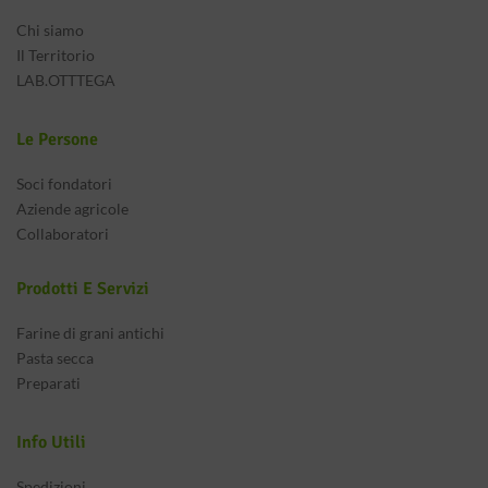
Chi siamo
Il Territorio
LAB.OTTTEGA
Le Persone
Soci fondatori
Aziende agricole
Collaboratori
Prodotti E Servizi
Farine di grani antichi
Pasta secca
Preparati
Info Utili
Spedizioni