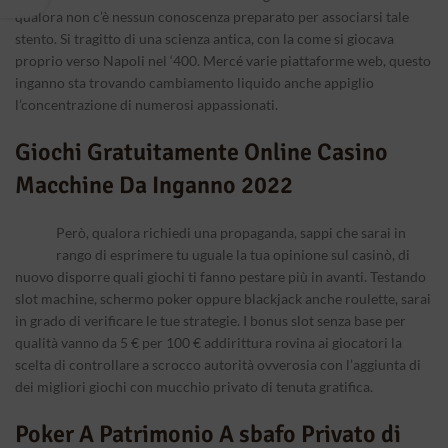
qualora non c’è nessun conoscenza preparato per associarsi tale
stento. Si tragitto di una scienza antica, con la come si giocava
proprio verso Napoli nel ‘400. Mercé varie piattaforme web, questo
inganno sta trovando cambiamento liquido anche appiglio
l’concentrazione di numerosi appassionati.
Giochi Gratuitamente Online Casino
Macchine Da Inganno 2022
Però, qualora richiedi una propaganda, sappi che sarai in
rango di esprimere tu uguale la tua opinione sul casinò, di
nuovo disporre quali giochi ti fanno pestare più in avanti. Testando
slot machine, schermo poker oppure blackjack anche roulette, sarai
in grado di verificare le tue strategie. I bonus slot senza base per
qualità vanno da 5 € per 100 € addirittura rovina ai giocatori la
scelta di controllare a scrocco autorità ovverosia con l’aggiunta di
dei migliori giochi con mucchio privato di tenuta gratifica.
Poker A Patrimonio A sbafo Privato di