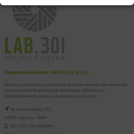
Cooperativa Agricola LAB 301 S.c.a.r.l.
Mulino a pietra per la produzione di farine ottenute con cereali del
territorio della Repubblica di San Marino. Effettuiamo
confezionamento, pulizia e macinature conto terzi.
Strada la Zanetta, 115
47891 Falciano – RSM
Tel: (+39) 370 3495294