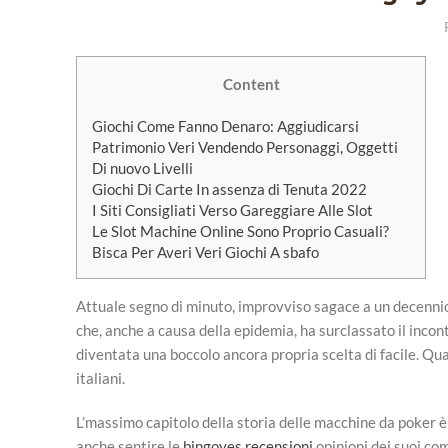
Content
Giochi Come Fanno Denaro: Aggiudicarsi
Patrimonio Veri Vendendo Personaggi, Oggetti
Di nuovo Livelli
Giochi Di Carte In assenza di Tenuta 2022
I Siti Consigliati Verso Gareggiare Alle Slot
Le Slot Machine Online Sono Proprio Casuali?
Bisca Per Averi Veri Giochi A sbafo
Attuale segno di minuto, improvviso sagace a un decennio 
che, anche a causa della epidemia, ha surclassato il incon
diventata una boccolo ancora propria scelta di facile.
Qua 
italiani.
L’massimo capitolo della storia delle macchine da poker è i
anche sentire le
bingoyes recensioni
opinioni dei suoi com