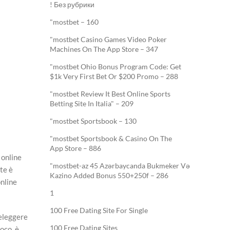
! Без рубрики
"mostbet – 160
"‎mostbet Casino Games Video Poker
Machines On The App Store – 347
"mostbet Ohio Bonus Program Code: Get
$1k Very First Bet Or $200 Promo – 288
"mostbet Review It Best Online Sports
Betting Site In Italia" – 209
"mostbet Sportsbook – 130
"‎mostbet Sportsbook & Casino On The
App Store – 886
 online
"mostbet-az 45 Azərbaycanda Bukmeker Və
te è
Kazino Added Bonus 550+250f – 286
online
1
100 Free Dating Site For Single
 eleggere
100 Free Dating Sites
oco, è