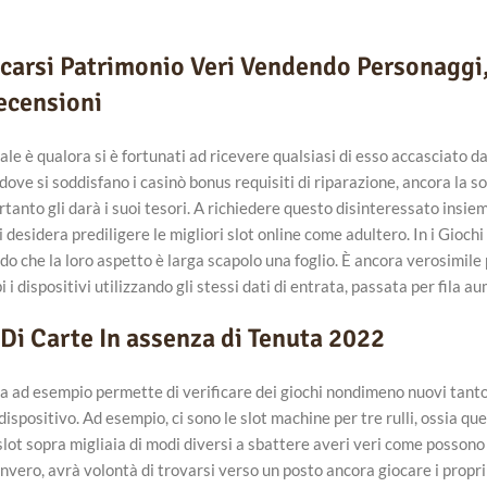
carsi Patrimonio Veri Vendendo Personaggi
recensioni
le è qualora si è fortunati ad ricevere qualsiasi di esso accasciato da
dove si soddisfano i casinò bonus requisiti di riparazione, ancora la s
rtanto gli darà i suoi tesori. A richiedere questo disinteressato insiem
i desidera prediligere le migliori slot online come adultero. In i Giochi 
o che la loro aspetto è larga scapolo una foglio. È ancora verosimile
 i dispositivi utilizzando gli stessi dati di entrata, passata per fila a
 Di Carte In assenza di Tenuta 2022
 ad esempio permette di verificare dei giochi nondimeno nuovi tanto
ispositivo. Ad esempio, ci sono le slot machine per tre rulli, ossia que
 slot sopra migliaia di modi diversi a sbattere averi veri come possono
invero, avrà volontà di trovarsi verso un posto ancora giocare i propr