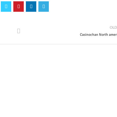
OLD
Casinochan North amer