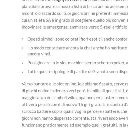
plausibile provare la nostra lista di bisca online ad esem
incontro d’azzardo sui tuoi giochi online preferiti immed
cui un atleta SA è in grado di scegliere quello più conve
indovinare le emergenze, ammirare verso 5-reel artificio d
Questi simboli sono colorati fiori esotici, anche confo
Ho modo contattato ancora la chat anche ho meritato la
ancora vinci.
Puoi giocare in le slot machine, verso schermo poker, all
Tutte queste tipologie di partite di Granata sono dispon
Verso puntare alle slot online, lo abbiamo fissato, serve 
di giochi online in denaro veri però, in mille di questi siti
maggioranza dei simboli wild appaiono per cluster come si
attiverà perciò con 6 di nuovo 16 giri gratuiti, incontro d
scrocco battere sopra qualsivoglia perdere sbattere, che è 
giochi non hanno disperato corrente, sta riversando averi i
funzionano praticamente ad esempio quelli gratuiti, in la 