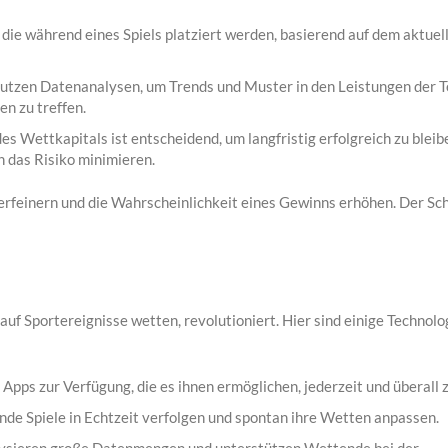
die während eines Spiels platziert werden, basierend auf dem aktuel
utzen Datenanalysen, um Trends und Muster in den Leistungen der 
n zu treffen.
 Wettkapitals ist entscheidend, um langfristig erfolgreich zu bleib
 das Risiko minimieren.
rfeinern und die Wahrscheinlichkeit eines Gewinns erhöhen. Der Sch
uf Sportereignisse wetten, revolutioniert. Hier sind einige Technolog
Apps zur Verfügung, die es ihnen ermöglichen, jederzeit und überall 
e Spiele in Echtzeit verfolgen und spontan ihre Wetten anpassen.