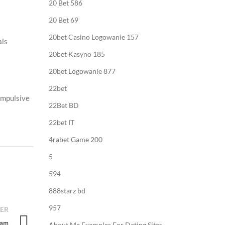
20 Bet 586
20 Bet 69
20bet Casino Logowanie 157
als
20bet Kasyno 185
20bet Logowanie 877
22bet
impulsive
22Bet BD
22bet IT
4rabet Game 200
5
594
888starz bd
957
ER
Tam
About Me Examples For Dating Sites