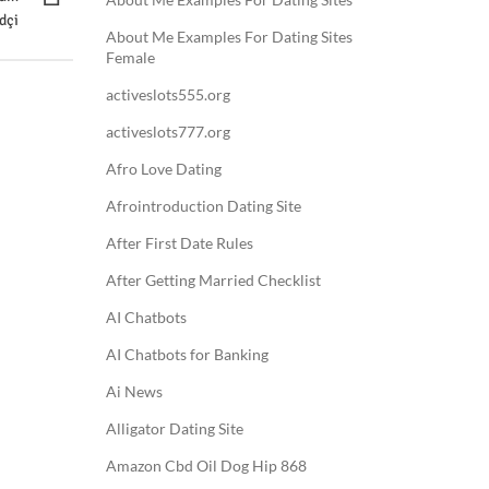
dçi
About Me Examples For Dating Sites
Female
activeslots555.org
activeslots777.org
Afro Love Dating
Afrointroduction Dating Site
After First Date Rules
After Getting Married Checklist
AI Chatbots
AI Chatbots for Banking
Ai News
Alligator Dating Site
Amazon Cbd Oil Dog Hip 868