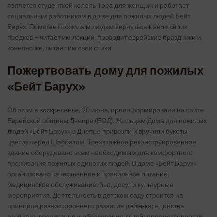
является студенткой колель Тора для женщин и работает
социальным работником в доме для пожилых людей Бейт
Барух. Помогает пожилым людям вернуться к вере своих
предков – читает им лекции, проводит еврейские праздники и,
конечно же, читает им свои стихи.
Пожертвовать дому для пожилых
«Бейт Барух»
Об этом в воскресенье, 20 июня, проинформировали на сайте
Еврейской общины Днепра (ЕОД). Жильцам Дома для пожилых
людей «Бейт Барух» в Днепре привезли и вручили букеты
цветов перед Шаббатом. Трехэтажное реконструированное
здание оборудовано всем необходимым для комфортного
проживания пожилых одиноких людей. В доме «Бейт Барух»
организовано качественное и правильное питание,
медицинское обслуживание, быт, досуг и культурные
мероприятия. Деятельность в детском саду строится на
принципе разностороннего развития ребёнка; единства
развития, воспитания и образования детей; преемственности