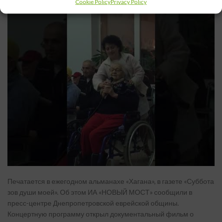
Cookie Policy
Privacy Policy
Печатается в ежегодном альманахе «Хагана», в газете «Суббота
зов души моей». Об этом ИА «НОВЫЙ МОСТ» сообщили в
пресс-центре Днепропетровской еврейской общины.
Концертную программу открыл документальный фильм о