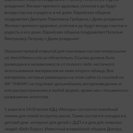
рождения! Желают крепкого здоровья, успехов и да будут
всегда счастье и радость в её доме. Еврейская община
поздравляет Дмитрия Павловича Грейдина с Днем рождения!
Желают крепкого здоровья, успехов и да будут всегда счастье и
радость в его доме. Еврейская община поздравляет Наталью
Викторовну Петрову с Днем рождения!
Указание прямой открытой для поисковых систем гиперссылки
на JewishNews.com.ua обязательно. Ссылка должна быть
размещена в независимости от полного либо частичного
использования материалов не ниже второго абзаца. Все
материалы, которые размещены на этом сайте со ссылкой на
ИА “УНИАН”, не подлежат дальнейшему воспроизведению и/
или распространению в любой форме, кроме как с письменного
разрешения агентства.
5 апреля в 14.00 возле КДЦ «Менора» состоится семейный
пикник для семей из группы риска. Также состоится поездка в в
детский дом- интернат для детей с ДЦП и в дом для пожилых
людей «Бейт Барух». Известный в еврейской общине Днепра,