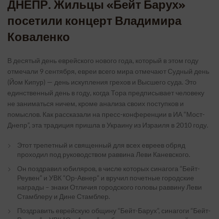
ДНЕПР. Жильцы «Бейт Барух»
посетили концерт Владимира
Коваленко
В десятый день еврейского нового года, который в этом году
отмечали 9 сентября, евреи всего мира отмечают Судный день
(Йом Кипур) — день искупления грехов и Высшего суда. Это
единственный день в году, когда Тора предписывает человеку
не заниматься ничем, кроме анализа своих поступков и
помыслов. Как рассказали на пресс-конференции в ИА “Мост-
Днепр”, эта традиция пришла в Украину из Израиля в 2010 году.
Этот трепетный и священный для всех евреев обряд
проходил под руководством раввина Леви Каневского.
Он поздравил юбиляров, в числе которых синагога “Бейт-
Реувен” и УВК “Ор-Авнер” и вручил почетные городские
награды – знаки Отличия городского головы раввину Леви
Стамблеру и Дине Стамблер.
Поздравить еврейскую общину “Бейт-Барух”, синагоги “Бейт-