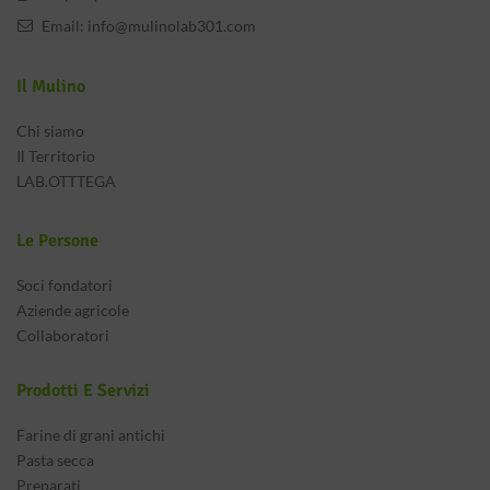
Email:
info@mulinolab301.com
Il Mulino
Chi siamo
Il Territorio
LAB.OTTTEGA
Le Persone
Soci fondatori
Aziende agricole
Collaboratori
Prodotti E Servizi
Farine di grani antichi
Pasta secca
Preparati