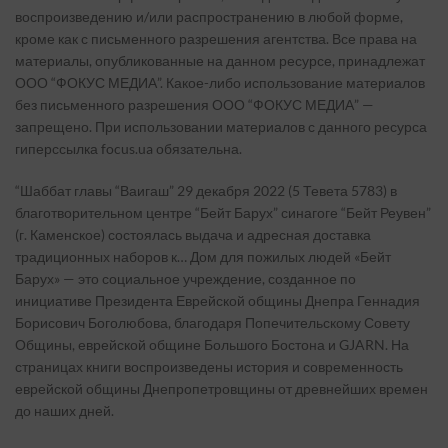
воспроизведению и/или распространению в любой форме,
кроме как с письменного разрешения агентства. Все права на
материалы, опубликованные на данном ресурсе, принадлежат
ООО “ФОКУС МЕДИА”. Какое-либо использование материалов
без письменного разрешения ООО “ФОКУС МЕДИА” —
запрещено. При использовании материалов с данного ресурса
гиперссылка focus.ua обязательна.
“Шаббат главы “Ваигаш” 29 декабря 2022 (5 Тевета 5783) в
благотворительном центре “Бейт Барух” синагоге “Бейт Реувен”
(г. Каменское) состоялась выдача и адресная доставка
традиционных наборов к… Дом для пожилых людей «Бейт
Барух» — это социальное учреждение, созданное по
инициативе Президента Еврейской общины Днепра Геннадия
Борисович Боголюбова, благодаря Попечительскому Совету
Общины, еврейской общине Большого Бостона и GJARN. На
страницах книги воспроизведены история и современность
еврейской общины Днепропетровщины от древнейших времен
до наших дней.