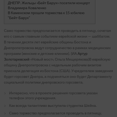
ДНЕПР. Жильцы «Бейт Барух» посетили концерт
Владимира Коваленко
В Каменском прошли торжества к 15 юбилею
“Бейт-Барух”
Само торжество предполагается проводить в пятницу, сочетая
его с самым главным событием еврейской жизни — шаббатом.
В течении десяти лет еврейские общины Бостона и
Днепропетровска ведут сотрудничество в рамках медицинских
программ (женские и детские клиники). (ИА
Артур
Золотаревский
«Новый мост», Ольга Мещерякова)В еврейскую
общину Днепропетровска с недельным рабочим визитом
приехала делегация из Бостона (США). Учредителем заведения
будет горсовет Днепра, а подчиняться оно будет Департаменту
социальной политики днепровского горсовета.
Интересно, что в проекте решения горсовета указан
телефон этого учреждения.
Как всегда талантливо выступила студентка Шейна.
Само торжество предполагается проводить в пятницу,