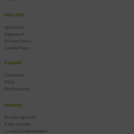
Info Utili
Spedizioni
Pagamenti
Privacy Policy
Cookie Policy
Contatti
Contattaci
FAQs
logspot.com/-
Q/GwgzMkHTbi4/s400/beautiful-
Richiesta info
ance
Account
Accedi/registrati
Il mio carrello
La mia lista dei desideri