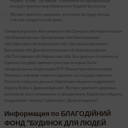
Реувен” и УВК “Ор-Авнер” с юбилеем на праздничный
концерт приехал мэр Каменского Андрей Белоусов.
Желают крепкого здоровья, успехов и да будут всегда
счастье и радость в её доме.
Северный регион Житомирская обл.Сумская обл.Черниговская
обл.Южный регион Запорожская обл.Николаевская
обл.Одесская обл.Херсонская обл. Центральный регион
Винницкая обл.Днепропетровская обл.Кировоградская
обл.Полтавская обл.Черкасская обл. Все данные получены из
Единого государственного реестра которые были
обнародованы владельцем ЕГР (Министерством юстиции
Украины), в форме открытых данных, на государственном
Портале открытых данных. Еврейская община поздравляет
Карину Бойко с Днем рождения! Желают крепкого здоровья,
успехов во всех начинаниях и процветания. Еврейская община
поздравляет Зоряну Савинскую с Днем рождения!
Информация по БЛАГОДІЙНИЙ
ФОНД “БУДИНОК ДЛЯ ЛЮДЕЙ