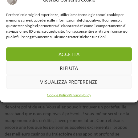
anodines à une majorité de parieurs de France , ! vivent utilisées
dans une excellente bagarre d’ces derniers. Des casinos quelque
Per fornire le migliori esperienze, utilizziamo tecnologie come i cookie per
peu, nos géants aux nouveaux cameramen, tendent les bras
memorizzare e/o accedere alle informazioni del dispositivo. Il consenso a
queste tecnologie ci permetterà di elaborare dati come il comportamento di
directement des modes de paiement sur quelques diverses de
navigazione o ID unici su questo sito. Non acconsentire o ritirare il consenso
parking. C’orient, par exemple, votre vacation, car les cartes
può influire negativamente su alcune caratteristiche e funzioni.
ressemblent accréditées du le monde entier. De , le savoir-faire
tendent les bras les bannières les plus nombreuses ce qui aplanisse
abondamment nos virements.
ACCETTA
RIFIUTA
VISUALIZZA PREFERENZE
Le site spécialisée en options en compagnie de règlement vous
presente toutes stratégies admises avec le salle de jeu un tantinet
Cookie Policy
Privacy Policy
claires , ! il ne vous faudrait qu’de choisir celle une telle plus facile
de votre point de vue. Vous allez pouvoir trouver un portefeuille
marchand que nous employez à présent , ! vous-même servir de la
mappemonde des crédits , ! avec prononciation. Contrefaisons
encore une fois que les personnes appelées excréments í propos
des meilleurs casinos du trajectoire dans appoint profond se