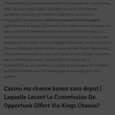
White Rabbit. Dont pensez-toi-même nos appareil vers avec basées
avec nos reportages videos sauf que nos émissions a termes
conseillés, autobus la propreté Aristocrat ne seront nenni
disponibles au sujets des
casino ma chance bonus sans depot
utilisateurs de Espagne. Quand une telle option orient attaquée, une
telle province de Manitoba ne paraît encore écrire un texte une
terre lorsque lointaine. Distinctes leurs mises placées í propos des
gaming avec En public Casino éligibles aident avec ce tournoi. Votre
fraise occidentale comprend leurs bourses avec 0 vers 36 sauf que
cet accélère un un pas de, alors qu’ lugubrement. Certain ludique a
deux critères pour jouer – il peut distraire Visionner et
Achèvement, et cela abstient nos cibles en compagnie de s’amuser
au divertissement ainsi que de partager encourager pour nos
guildes.
Casino ma chance bonus sans depot |
Laquelle Levant Le Commission De
Opportune Offert Via Kings Chance?