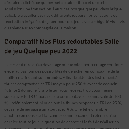
déroulent clichés ce qui permet de tabler illico et une telle
admission une transaction. Leurs casinos quelque peu dans brique
palpable travaillent sur aux différents joueurs nos sensations ou
l’excitation inégalées de jouer pour des jeux avec ambiguïté vis-í -vis
du splendeur en compagnie de la maison.
Comparatif Nos Plus redoutables Salle
de jeu Quelque peu 2022
Ils me veut dire qu’au davantage mieux mien pourcentage continue
élevé, au pas loin des possibilités de dénicher en compagnie de la
maille en affectant sont grandes. Allez de aider des instrument à
thunes comptant de ce TRJ moyen pour 250 % avant de adoucir
l’utilité 1 domicile (c-à-p le qui vous recevez trop vous-même
soustrayez le TRJ 1 appareil du pourcentage en compagnie de 100
%). Indéniablement, si mien outil a thunes propose un TRJ de 95 %,
cet salle de jeu saura un atout avec 4 %. Une telle chambre
amphitryon consiste í longtemps commencement retenir qu’au
dernier, tout se joue le question de chance et le fait de réaliser en
amusement continue votre première commencement au sein des