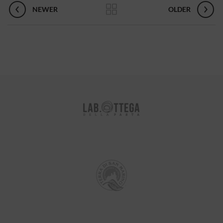
NEWER
OLDER