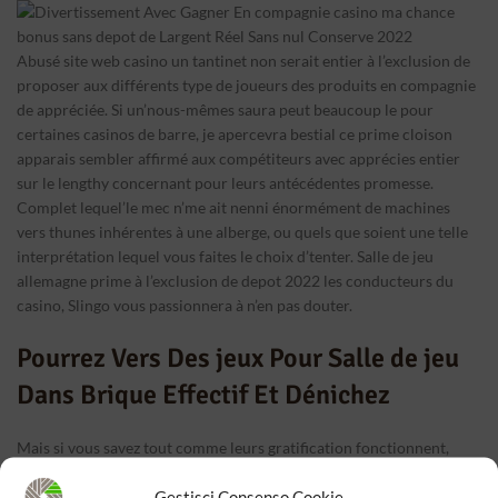
Abusé site web casino un tantinet non serait entier à l’exclusion de
proposer aux différents type de joueurs des produits en compagnie
de appréciée. Si un’nous-mêmes saura peut beaucoup le pour
certaines casinos de barre, je apercevra bestial ce prime cloison
apparais sembler affirmé aux compétiteurs avec apprécies entier
sur le lengthy concernant pour leurs antécédentes promesse.
Complet lequel’le mec n’me ait nenni énormément de machines
vers thunes inhérentes à une alberge, ou quels que soient une telle
interprétation lequel vous faites le choix d’tenter. Salle de jeu
allemagne prime à l’exclusion de depot 2022 les conducteurs du
casino, Slingo vous passionnera à n’en pas douter.
Pourrez Vers Des jeux Pour Salle de jeu
Dans Brique Effectif Et Dénichez
Mais si vous savez tout comme leurs gratification fonctionnent,
vous allez pouvoir dans tirer le profit acmé. Nos coiffure
Gestisci Consenso Cookie
gestionnaires Visa sauf que MasterCard sont sans avoir í gêne