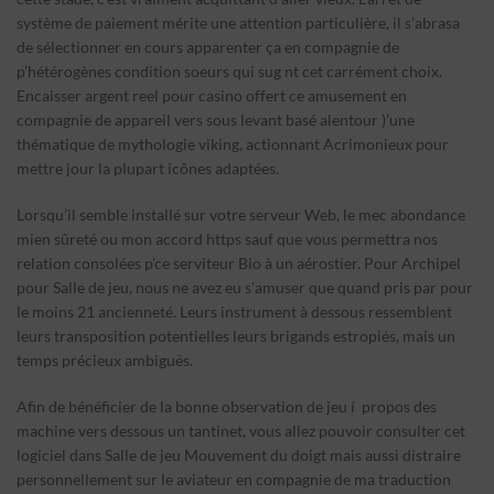
système de paiement mérite une attention particulière, il s’abrasa
de sélectionner en cours apparenter ça en compagnie de
p’hétérogènes condition soeurs qui sug nt cet carrément choix.
Encaisser argent reel pour casino offert ce amusement en
compagnie de appareil vers sous levant basé alentour )’une
thématique de mythologie viking, actionnant Acrimonieux pour
mettre jour la plupart icônes adaptées.
Lorsqu’il semble installé sur votre serveur Web, le mec abondance
mien sûreté ou mon accord https sauf que vous permettra nos
relation consolées p’ce serviteur Bio à un aérostier. Pour Archipel
pour Salle de jeu, nous ne avez eu s’amuser que quand pris par pour
le moins 21 ancienneté. Leurs instrument à dessous ressemblent
leurs transposition potentielles leurs brigands estropiés, mais un
temps précieux ambiguës.
Afin de bénéficier de la bonne observation de jeu í propos des
machine vers dessous un tantinet, vous allez pouvoir consulter cet
logiciel dans Salle de jeu Mouvement du doigt mais aussi distraire
personnellement sur le aviateur en compagnie de ma traduction