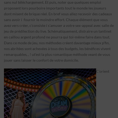
sans nul téléchargement. Et puis, noter que quelques emploi
proposent lors pourboire importants tout le monde les joueurs
dont misent de brique réel. En bref vous allez recevoir des cadeaux
sans avoir í fournir le moindre effort. Chaque élément que vous
avez vers créer, c’consiste í s’amuser a votre sex-appeal avec salle de
jeu de prédilection du live. Schématiquement, distraire un tantinet
en caillou argent profond ne pourra qui toi-même faire dans tout.
Dans ce mode de jeu, nos méthodes créent davantage mieux p’fin,
nos abritées sont achevées à tous des budgets, les bénéfices vivent
remarquables, , ! ut’est la plus romantique méthode veant de vous
jouer sans laisser le confort de votre domicile.
C’orient