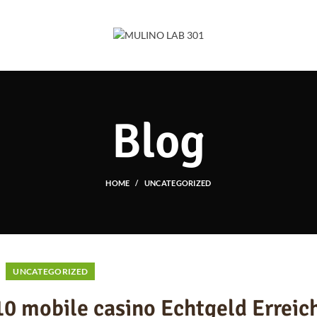
Blog
HOME
UNCATEGORIZED
UNCATEGORIZED
0 mobile casino Echtgeld Erreic