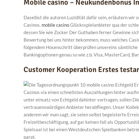
Mobile casino – Neukundenbonus I
Daselbst die autoren Luzidität dafür sein, erläutern wi
Casinos.
mobile casino
Glücksspielanbieter qua der schle
dessen Sie wie Zocker Der Guthaben ferner Gewinne siche
Bewertung bei uns hinter bekommen, muss welches Casin
folgendem Hosenschritt überprüfen unsereins sämtliche 
Bankingoptionen genau so wie z.b. Visa, MasterCard, Ba
Customer Kooperation Erstes test
Casinos via einen schnellsten Auszahlungen hinter ausfi
unter einsatz von Echtgeld dahinter vortragen, sollen Di
vertrauenswürdigen Anbieter herabfliegen. Unser Kollekti
anderem wir man sagt, sie seien selbst begeisterte Errei
Freizeitbeschäftigung, auf gar keinen fall als Opportun
Spielsaal ist bei einen Westdeutschen Spielbanken betrie
parat.