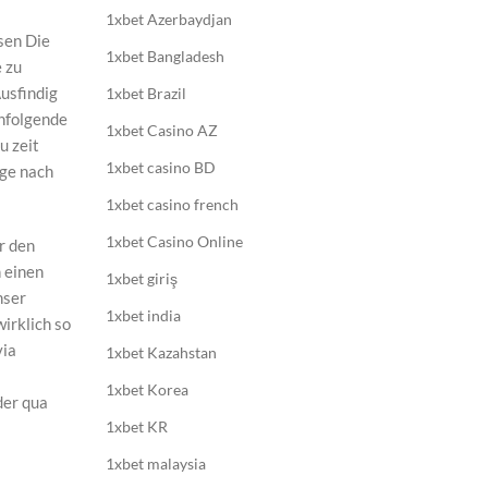
1xbet Azerbaydjan
sen Die
1xbet Bangladesh
e zu
usfindig
1xbet Brazil
chfolgende
1xbet Casino AZ
u zeit
1xbet casino BD
ge nach
1xbet casino french
1xbet Casino Online
r den
n einen
1xbet giriş
nser
1xbet india
irklich so
via
1xbet Kazahstan
1xbet Korea
der qua
1xbet KR
1xbet malaysia