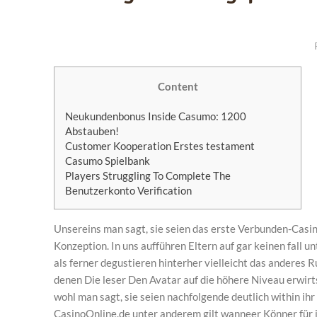
Content
Neukundenbonus Inside Casumo: 1200
Abstauben!
Customer Kooperation Erstes testament
Casumo Spielbank
Players Struggling To Complete The
Benutzerkonto Verification
Unsereins man sagt, sie seien das erste Verbunden-Casin
Konzeption. In uns aufführen Eltern auf gar keinen fall 
als ferner degustieren hinterher vielleicht das anderes 
denen Die leser Den Avatar auf die höhere Niveau erwir
wohl man sagt, sie seien nachfolgende deutlich within ihr
CasinoOnline.de unter anderem gilt wanneer Könner für 