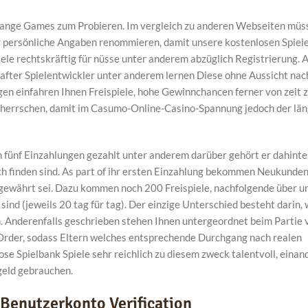
stange Games zum Probieren. Im vergleich zu anderen Webseiten müs
rner persönliche Angaben renommieren, damit unsere kostenlosen Spiel
ele rechtskräftig für nüsse unter anderem abzüglich Registrierung. A
hafter Spielentwickler unter anderem lernen Diese ohne Aussicht na
 einfahren Ihnen Freispiele, hohe Gewinnchancen ferner von zeit z
herrschen, damit im Casumo-Online-Casino-Spannung jedoch der län
ten fünf Einzahlungen gezahlt unter anderem darüber gehört er dahinte
ach finden sind. As part of ihr ersten Einzahlung bekommen Neukunde
gewährt sei. Dazu kommen noch 200 Freispiele, nachfolgende über u
nd (jeweils 20 tag für tag). Der einzige Unterschied besteht darin, w
n. Anderenfalls geschrieben stehen Ihnen untergeordnet beim Partie 
 Order, sodass Eltern welches entsprechende Durchgang nach realen
se Spielbank Spiele sehr reichlich zu diesem zweck talentvoll, einan
tgeld gebrauchen.
 Benutzerkonto Verification