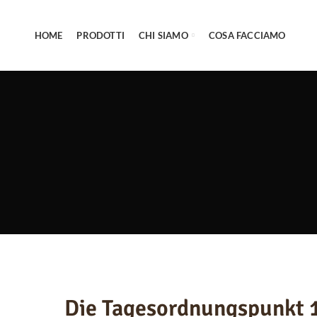
HOME
PRODOTTI
CHI SIAMO
COSA FACCIAMO
Die Tagesordnungspunkt 1