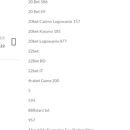
20 Bet 586
20 Bet 69
20bet Casino Logowanie 157
20bet Kasyno 185
ER
20bet Logowanie 877
022
22bet
22Bet BD
22bet IT
4rabet Game 200
5
594
888starz bd
957
About Me Examples For Dating Sites