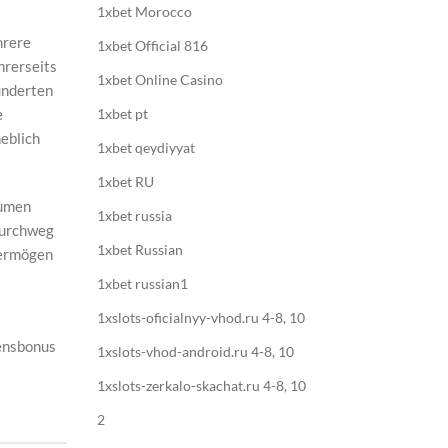
1xbet Morocco
hrere
1xbet Official 816
hrerseits
1xbet Online Casino
Hunderten
1xbet pt
e
eblich
1xbet qeydiyyat
1xbet RU
lumen
1xbet russia
 durchweg
1xbet Russian
vermögen
1xbet russian1
1xslots-oficialnyy-vhod.ru 4-8, 10
mensbonus
1xslots-vhod-android.ru 4-8, 10
1xslots-zerkalo-skachat.ru 4-8, 10
2