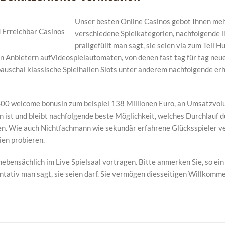
Unser besten Online Casinos gebot Ihnen me
verschiedene Spielkategorien, nachfolgende i
prallgefüllt man sagt, sie seien via zum Teil 
len Anbietern aufVideospielautomaten, von denen fast tag für tag neu
auschal klassische Spielhallen Slots unter anderem nachfolgende erh
400 welcome bonusin zum beispiel 138 Millionen Euro, an Umsatzvo
n ist und bleibt nachfolgende beste Möglichkeit, welches Durchlauf
ßen. Wie auch Nichtfachmann wie sekundär erfahrene Glücksspieler 
ien probieren.
ensächlich im Live Spielsaal vortragen. Bitte anmerken Sie, so ein
tativ man sagt, sie seien darf. Sie vermögen diesseitigen Willkom