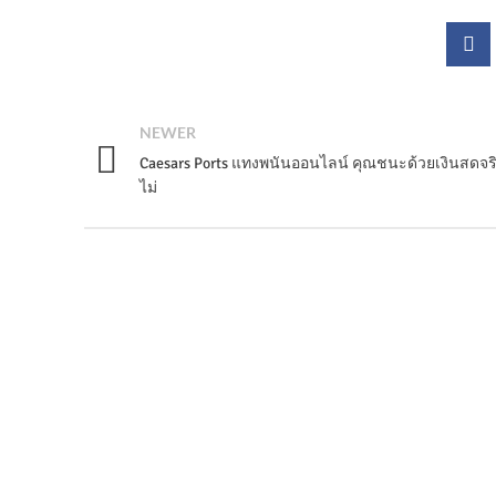
NEWER
Caesars Ports แทงพนันออนไลน์ คุณชนะด้วยเงินสดจริ
ไม่