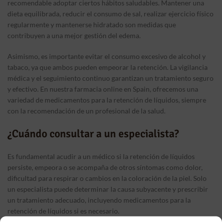
recomendable adoptar ciertos hábitos saludables. Mantener una
dieta equilibrada, reducir el consumo de sal, realizar ejercicio físico
regularmente y mantenerse hidratado son medidas que
contribuyen a una mejor gestión del edema.
Asimismo, es importante evitar el consumo excesivo de alcohol y
tabaco, ya que ambos pueden empeorar la retención. La vigilancia
médica y el seguimiento continuo garantizan un tratamiento seguro
y efectivo. En nuestra farmacia online en Spain, ofrecemos una
variedad de medicamentos para la retención de líquidos, siempre
con la recomendación de un profesional de la salud.
¿Cuándo consultar a un especialista?
Es fundamental acudir a un médico si la retención de líquidos
persiste, empeora o se acompaña de otros síntomas como dolor,
dificultad para respirar o cambios en la coloración de la piel. Solo
un especialista puede determinar la causa subyacente y prescribir
un tratamiento adecuado, incluyendo medicamentos para la
retención de líquidos si es necesario.