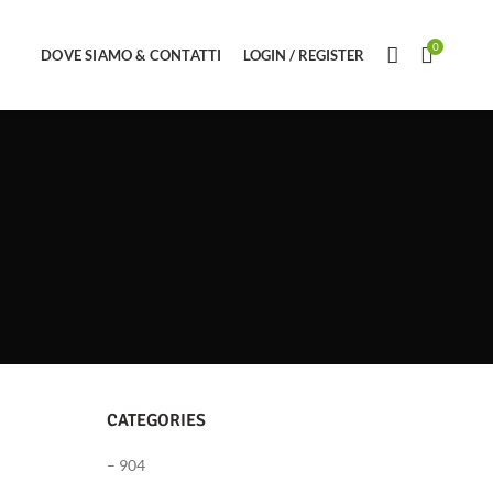
0
DOVE SIAMO & CONTATTI
LOGIN / REGISTER
CATEGORIES
– 904