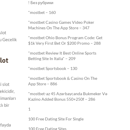
! Без рубрики
"mostbet – 160
"‎mostbet Casino Games Video Poker
Machines On The App Store – 347
slot
"mostbet Ohio Bonus Program Code: Get
lu Gecelik
$1k Very First Bet Or $200 Promo – 288
"mostbet Review It Best Online Sports
lot
Betting Site In Italia" – 209
"mostbet Sportsbook – 130
"‎mostbet Sportsbook & Casino On The
App Store – 886
i slot
kicidir,
"mostbet-az 45 Azərbaycanda Bukmeker Və
limanları
Kazino Added Bonus 550+250f – 286
ı bir
1
100 Free Dating Site For Single
 fayda
100 Free Dating Sites