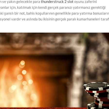
lun ve yakın gelecekte para
thunderstruck 2 slot
oyunu zaferini
nlar için, katılmak için kendi gerçek paranızı yatırmanız gerektiği
i şanslı bir not, bahis koşullarının genellikle para yatırma bonuslar
syonel vardır ve aslında bu ikisinin gerçek paralı kumarhaneleri tara