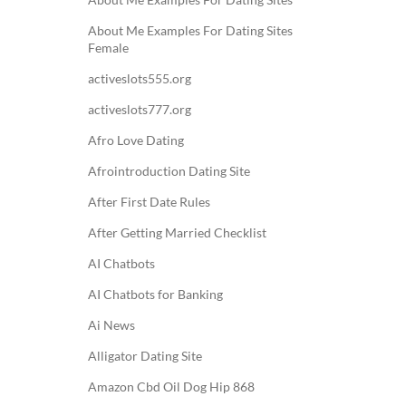
About Me Examples For Dating Sites
Female
activeslots555.org
activeslots777.org
Afro Love Dating
Afrointroduction Dating Site
After First Date Rules
After Getting Married Checklist
AI Chatbots
AI Chatbots for Banking
Ai News
Alligator Dating Site
Amazon Cbd Oil Dog Hip 868