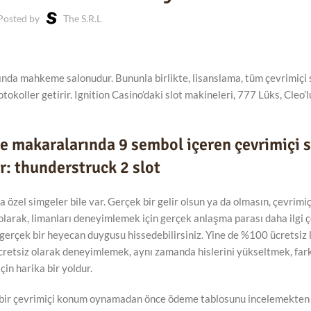
Posted by
The S.r.l
lında mahkeme salonudur. Bununla birlikte, lisanslama, tüm çevrimiçi 
otokoller getirir.
Ignition Casino’daki slot makineleri, 777 Lüks, Cleo’
 ve makaralarında 9 sembol içeren çevrimiçi s
: thunderstruck 2 slot
a özel simgeler bile var. Gerçek bir gelir olsun ya da olmasın, çevrimiç
olarak, limanları deneyimlemek için gerçek anlaşma parası daha ilgi çe
 gerçek bir heyecan duygusu hissedebilirsiniz. Yine de %100 ücretsiz 
cretsiz olarak deneyimlemek, aynı zamanda hislerini yükseltmek, farkl
in harika bir yoldur.
natif bir çevrimiçi konum oynamadan önce ödeme tablosunu incelemekten