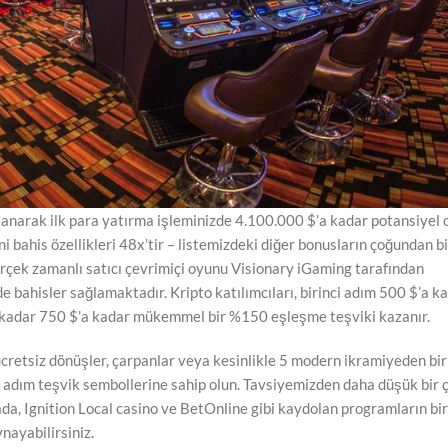
llanarak ilk para yatırma işleminizde 4.100.000 $’a kadar potansiyel 
ni bahis özellikleri 48x’tir – listemizdeki diğer bonusların çoğundan b
erçek zamanlı satıcı çevrimiçi oyunu Visionary iGaming tarafından
 bahisler sağlamaktadır. Kripto katılımcıları, birinci adım 500 $’a kad
 kadar 750 $’a kadar mükemmel bir %150 eşleşme teşviki kazanır.
retsiz dönüşler, çarpanlar veya kesinlikle 5 modern ikramiyeden bir
. adım teşvik sembollerine sahip olun. Tavsiyemizden daha düşük bir 
a, Ignition Local casino ve BetOnline gibi kaydolan programların bi
nayabilirsiniz.