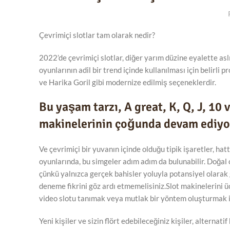
Çevrimiçi slotlar tam olarak nedir?
2022’de çevrimiçi slotlar, diğer yarım düzine eyalette as
oyunlarının adil bir trend içinde kullanılması için belirli pr
ve Harika Goril gibi modernize edilmiş seçeneklerdir.
Bu yaşam tarzı, A great, K, Q, J, 10
makinelerinin çoğunda devam ediyor
Ve çevrimiçi bir yuvanın içinde olduğu tipik işaretler, hatt
oyunlarında, bu simgeler adım adım da bulunabilir. Doğal 
çünkü yalnızca gerçek bahisler yoluyla potansiyel olarak
deneme fikrini göz ardı etmemelisiniz.Slot makinelerini ü
video slotu tanımak veya mutlak bir yöntem oluşturmak iç
Yeni kişiler ve sizin flört edebileceğiniz kişiler, alter