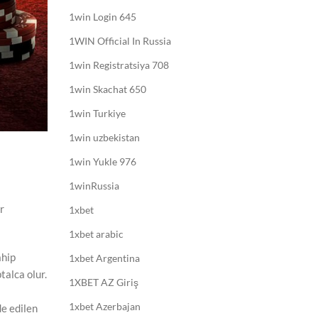
1win Login 645
1WIN Official In Russia
1win Registratsiya 708
1win Skachat 650
1win Turkiye
1win uzbekistan
1win Yukle 976
1winRussia
r
1xbet
1xbet arabic
ahip
1xbet Argentina
talca olur.
1XBET AZ Giriş
1xbet Azerbajan
de edilen