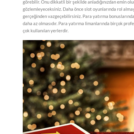
görebilir. Onu dikkatli bir şekilde anladığınızdan emin o
gözlemleyeceksiniz. Daha önce slot oyunlarında rol almaya
gerçeğinden vazgeçebilirsiniz. Para yatırma bonuslarındak
daha az olmasıdır. Para yatırma limanlarında birçok profe
çok kullanılan yerlerdir.