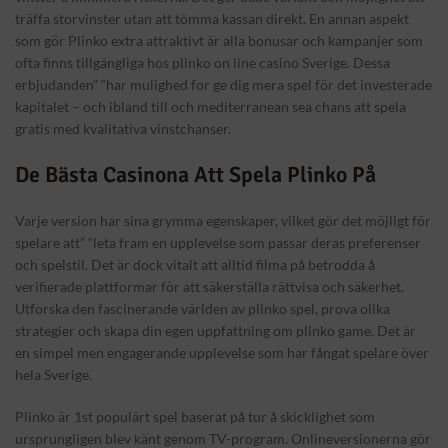
träffa storvinster utan att tömma kassan direkt. En annan aspekt
som gör Plinko extra attraktivt är alla bonusar och kampanjer som
ofta finns tillgängliga hos plinko on line casino Sverige. Dessa
erbjudanden” “har mulighed for ge dig mera spel för det investerade
kapitalet – och ibland till och mediterranean sea chans att spela
gratis med kvalitativa vinstchanser.
De Bästa Casinona Att Spela Plinko På
Varje version har sina grymma egenskaper, vilket gör det möjligt för
spelare att” “leta fram en upplevelse som passar deras preferenser
och spelstil. Det är dock vitalt att alltid filma på betrodda å
verifierade plattformar för att säkerställa rättvisa och säkerhet.
Utforska den fascinerande världen av plinko spel, prova olika
strategier och skapa din egen uppfattning om plinko game. Det är
en simpel men engagerande upplevelse som har fångat spelare över
hela Sverige.
Plinko är 1st populärt spel baserat på tur å skicklighet som
ursprungligen blev känt genom TV-program. Onlineversionerna gör