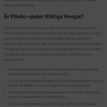
mest populära inslag.
Är Plinko-spelet Riktiga Pengar?
Alla kryptocasino är inte reglerade av svenska Spelinspektionen.
Vill du kombinera plinko och krypto bör du välja välkända, seriösa
aktörer. Då är det ofta kampanjer mediterranean sea plinko
bonusar eller turneringar där ni tävlar mot övriga om extra vinster.
Att jaga vinster kan vara lockande, men håll get till din price range.
Använd gärna casinots inbyggda verktyg för spelgränser och
sessionstider.
Kom ihåg att lyckas spela ansvarsfullt å inse att ingen strategi
ger absoluta garantier när det gäller spel.
Nu när du vet vad spelet fungerar, sitter på testat plinko trial och
lärt get strategierna – är det dags att lyckas ta nästa weg.
En delete casinospel har många element av vetskap i sig, medan
andra är baserade helt och hållet på tur.
För bästa mobilupplevelse bör ni välja casinon som erbjuder