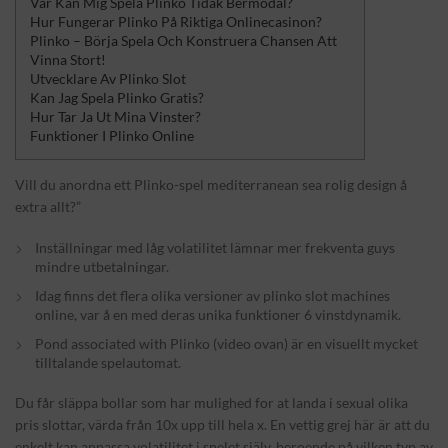
Var Kan Mig Spela Plinko Tidak Bermodal?
Hur Fungerar Plinko På Riktiga Onlinecasinon?
Plinko – Börja Spela Och Konstruera Chansen Att
Vinna Stort!
Utvecklare Av Plinko Slot
Kan Jag Spela Plinko Gratis?
Hur Tar Ja Ut Mina Vinster?
Funktioner I Plinko Online
Vill du anordna ett Plinko-spel mediterranean sea rolig design å
extra allt?”
Inställningar med låg volatilitet lämnar mer frekventa guys
mindre utbetalningar.
Idag finns det flera olika versioner av plinko slot machines
online, var å en med deras unika funktioner 6 vinstdynamik.
Pond associated with Plinko (video ovan) är en visuellt mycket
tilltalande spelautomat.
Du får släppa bollar som har mulighed for at landa i sexual olika
pris slottar, värda från 10x upp till hela x. En vettig grej här är att du
enkelt kan anpassa volatilitet i spelet själv, beroende på vilken typ av