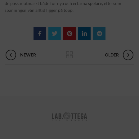
de passar utmärkt både för nya och erfarna spelare, eftersom
spänningsnivån alltid ligger på topp.
NEWER
OLDER