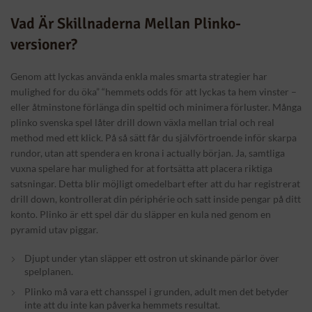
Vad Är Skillnaderna Mellan Plinko-
versioner?
Genom att lyckas använda enkla males smarta strategier har
mulighed for du öka” “hemmets odds för att lyckas ta hem vinster –
eller åtminstone förlänga din speltid och minimera förluster. Många
plinko svenska spel låter drill down växla mellan trial och real
method med ett klick. På så sätt får du självförtroende inför skarpa
rundor, utan att spendera en krona i actually början. Ja, samtliga
vuxna spelare har mulighed for at fortsätta att placera riktiga
satsningar. Detta blir möjligt omedelbart efter att du har registrerat
drill down, kontrollerat din périphérie och satt inside pengar på ditt
konto. Plinko är ett spel där du släpper en kula ned genom en
pyramid utav piggar.
Djupt under ytan släpper ett ostron ut skinande pärlor över
spelplanen.
Plinko må vara ett chansspel i grunden, adult men det betyder
inte att du inte kan påverka hemmets resultat.