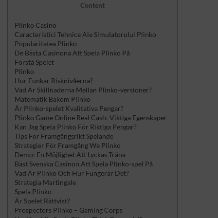
Content
Plinko Casino
Caracteristici Tehnice Ale Simulatorului Plinko
Popularitatea Plinko
De Bästa Casinona Att Spela Plinko På
Förstå Spelet
Plinko
Hur Funkar Risknivåerna?
Vad Är Skillnaderna Mellan Plinko-versioner?
Matematik Bakom Plinko
Är Plinko-spelet Kvalitativa Pengar?
Plinko Game Online Real Cash: Viktiga Egenskaper
Kan Jag Spela Plinko För Riktiga Pengar?
Tips För Framgångsrikt Spelande
Strategier För Framgång We Plinko
Demo: En Möjlighet Att Lyckas Träna
Bäst Svenska Casinon Att Spela Plinko-spel På
Vad Är Plinko Och Hur Fungerar Det?
Strategia Martingale
Spela Plinko
Är Spelet Rättvist?
Prospectors Plinko – Gaming Corps