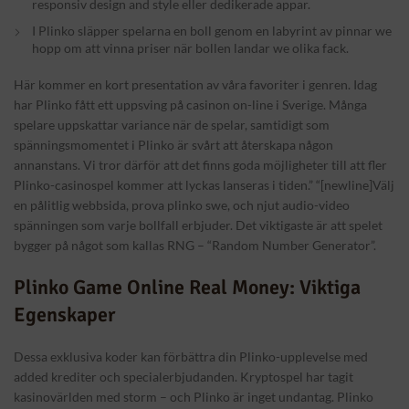
responsiv design and style eller dedikerade appar.
I Plinko släpper spelarna en boll genom en labyrint av pinnar we
hopp om att vinna priser när bollen landar we olika fack.
Här kommer en kort presentation av våra favoriter i genren. Idag
har Plinko fått ett uppsving på casinon on-line i Sverige. Många
spelare uppskattar variance när de spelar, samtidigt som
spänningsmomentet i Plinko är svårt att återskapa någon
annanstans. Vi tror därför att det finns goda möjligheter till att fler
Plinko-casinospel kommer att lyckas lanseras i tiden.” “[newline]Välj
en pålitlig webbsida, prova plinko swe, och njut audio-video
spänningen som varje bollfall erbjuder. Det viktigaste är att spelet
bygger på något som kallas RNG – “Random Number Generator”.
Plinko Game Online Real Money: Viktiga
Egenskaper
Dessa exklusiva koder kan förbättra din Plinko-upplevelse med
added krediter och specialerbjudanden. Kryptospel har tagit
kasinovärlden med storm – och Plinko är inget undantag. Plinko