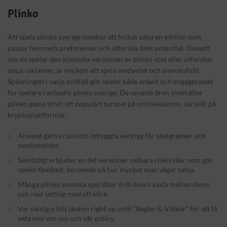
Plinko
Att spela plinko sverige innebär att lyckas välja en edition som
passar hemmets preferenser och utforska dess potential. Oavsett
om du spelar den klassiska versionen av plinko spel eller utforskar
noua varianter, är nyckeln att spela medvetet och ansvarsfullt.
Spänningen i varje bollfall gör spelet både enkelt och engagerande
för spelare i actually plinko sverige. De senaste åren innehåller
plinko game blivit ett populärt turspel på onlinekasinon, särskilt på
kryptoplattformar.
Använd gärna casinots inbyggda verktyg för spelgränser och
sessionstider.
Samtidigt erbjuder en del versioner valbara risknivåer som gör
spelet flexibelt, beroende på hur mycket man vågar satsa.
Många plinko svenska spel låter drill down växla mellan demo
och real setting med ett klick.
Var vänlig o följ länken right up until ”Regler & Villkor” för att få
veta mer om oss och vår policy.