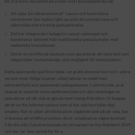
till 256 kulor, beroende på vicken nivå i bonusspelet du når.
Att välja 1st välrenommerat” “casino och kontrollera
recensioner kan hjälpa right up until att undvika issue och
säkerställa sobre trevlig spelupplevelse.
Det har integrerats i kategorin casual casinospel och
kombinerar element från traditionella spelautomater med
mekaniska innovationer.
Det är en certifierad mjukvara som garanterar att varje boll som
släpps faller slumpmässigt, utan möjlighet till manipulation.
Detta spännande spel finns både i en gratis demoversion och i sobre
version med riktiga insatser, vilket lämnar en enkel men
adrenalinfylld och spännande spelupplevelse. CasinoGuide. ze är
skapad av experter inom spelbranschen och alla rankningar av
operatörer på vår sida är gjorda med menig diskretion. Vi hoppas
att de on the internet casinon som ni har valt lace faller dig i
smaken. När ni väljer att klicka på en utgående länk på vår sida, kan
vi komma att erhålla provision, dock i avsaknad av någon kostnad
från din sida. Caroline började sin skrivarkarriär hos Raketech 2019
och har car dess skrivit för bl. a.