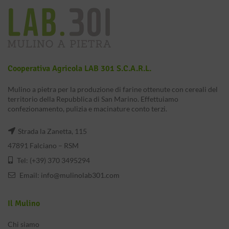
Cooperativa Agricola LAB 301 S.c.a.r.l.
Mulino a pietra per la produzione di farine ottenute con cereali del
territorio della Repubblica di San Marino. Effettuiamo
confezionamento, pulizia e macinature conto terzi.
Strada la Zanetta, 115
47891 Falciano – RSM
Tel: (+39) 370 3495294
Email:
info@mulinolab301.com
Il Mulino
Chi siamo