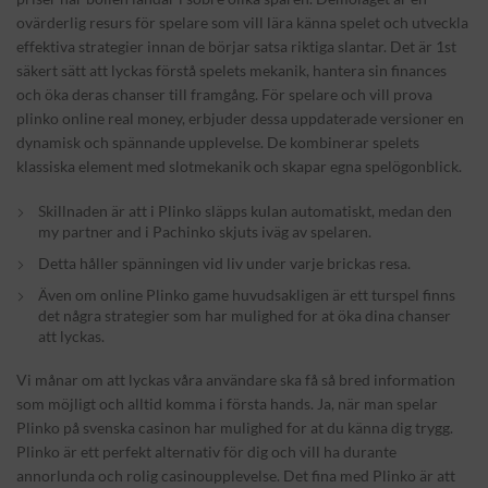
ovärderlig resurs för spelare som vill lära känna spelet och utveckla
effektiva strategier innan de börjar satsa riktiga slantar. Det är 1st
säkert sätt att lyckas förstå spelets mekanik, hantera sin finances
och öka deras chanser till framgång. För spelare och vill prova
plinko online real money, erbjuder dessa uppdaterade versioner en
dynamisk och spännande upplevelse. De kombinerar spelets
klassiska element med slotmekanik och skapar egna spelögonblick.
Skillnaden är att i Plinko släpps kulan automatiskt, medan den
my partner and i Pachinko skjuts iväg av spelaren.
Detta håller spänningen vid liv under varje brickas resa.
Även om online Plinko game huvudsakligen är ett turspel finns
det några strategier som har mulighed for at öka dina chanser
att lyckas.
Vi månar om att lyckas våra användare ska få så bred information
som möjligt och alltid komma i första hands. Ja, när man spelar
Plinko på svenska casinon har mulighed for at du känna dig trygg.
Plinko är ett perfekt alternativ för dig och vill ha durante
annorlunda och rolig casinoupplevelse. Det fina med Plinko är att