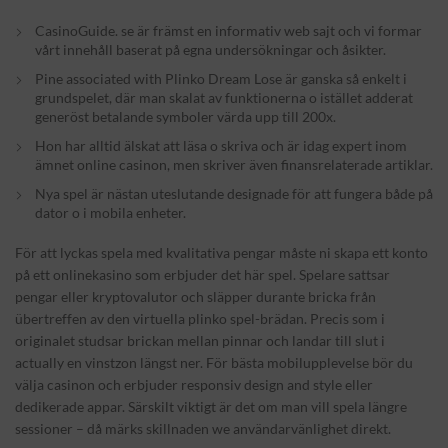
CasinoGuide. se är främst en informativ web sajt och vi formar
vårt innehåll baserat på egna undersökningar och åsikter.
Pine associated with Plinko Dream Lose är ganska så enkelt i
grundspelet, där man skalat av funktionerna o istället adderat
generöst betalande symboler värda upp till 200x.
Hon har alltid älskat att läsa o skriva och är idag expert inom
ämnet online casinon, men skriver även finansrelaterade artiklar.
Nya spel är nästan uteslutande designade för att fungera både på
dator o i mobila enheter.
För att lyckas spela med kvalitativa pengar måste ni skapa ett konto
på ett onlinekasino som erbjuder det här spel. Spelare sattsar
pengar eller kryptovalutor och släpper durante bricka från
übertreffen av den virtuella plinko spel-brädan. Precis som i
originalet studsar brickan mellan pinnar och landar till slut i
actually en vinstzon längst ner. För bästa mobilupplevelse bör du
välja casinon och erbjuder responsiv design and style eller
dedikerade appar. Särskilt viktigt är det om man vill spela längre
sessioner – då märks skillnaden we användarvänlighet direkt.