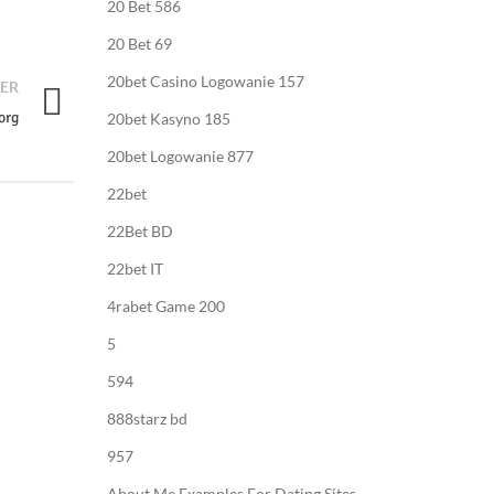
20 Bet 586
20 Bet 69
20bet Casino Logowanie 157
ER
org
20bet Kasyno 185
20bet Logowanie 877
22bet
22Bet BD
22bet IT
4rabet Game 200
5
594
888starz bd
957
About Me Examples For Dating Sites