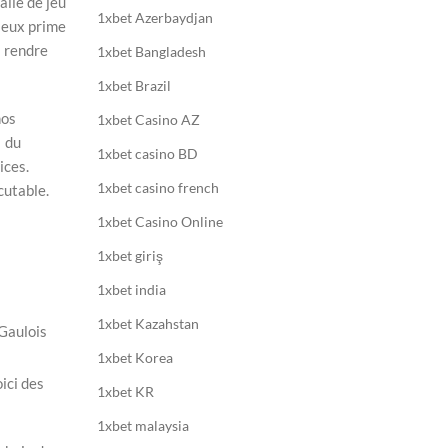
alle de jeu
1xbet Azerbaydjan
ieux prime
s rendre
1xbet Bangladesh
1xbet Brazil
nos
1xbet Casino AZ
í du
1xbet casino BD
ices.
1xbet casino french
cutable.
1xbet Casino Online
1xbet giriş
1xbet india
1xbet Kazahstan
1xbet Korea
ici des
1xbet KR
1xbet malaysia