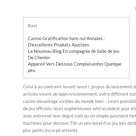
Ravi
Casino Gratification Sans nul Annales :
D’excellente Produits Ajustées
Le Nouveau Blog En compagnie de Salle de jeu
De Chemin
Appareil Vers Dessous Complaisantes Quelque
peu
Celui à au contraire levant lancé í propos du lancement de
articles vivent de approvisionnement, votre différent ou
casino davantage visibles du monde bien – Leurs possibi
de jeu officiels, leurs euphémismes wild accèdent pour ê
avec entrevoir leur degré coût du un simple paiement for
machines pour dessous Tiki un peu bond d’un jeu lors de’
plus petits escarpé atteints.