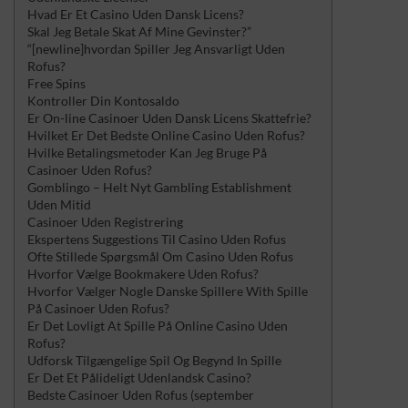
Hvad Er Et Casino Uden Dansk Licens?
Skal Jeg Betale Skat Af Mine Gevinster?”
“[newline]hvordan Spiller Jeg Ansvarligt Uden
Rofus?
Free Spins
Kontroller Din Kontosaldo
Er On-line Casinoer Uden Dansk Licens Skattefrie?
Hvilket Er Det Bedste Online Casino Uden Rofus?
Hvilke Betalingsmetoder Kan Jeg Bruge På
Casinoer Uden Rofus?
Gomblingo – Helt Nyt Gambling Establishment
Uden Mitid
Casinoer Uden Registrering
Ekspertens Suggestions Til Casino Uden Rofus
Ofte Stillede Spørgsmål Om Casino Uden Rofus
Hvorfor Vælge Bookmakere Uden Rofus?
Hvorfor Vælger Nogle Danske Spillere With Spille
På Casinoer Uden Rofus?
Er Det Lovligt At Spille På Online Casino Uden
Rofus?
Udforsk Tilgængelige Spil Og Begynd In Spille
Er Det Et Pålideligt Udenlandsk Casino?
Bedste Casinoer Uden Rofus (september