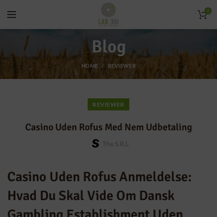
0
Blog
HOME
REVIEWER
REVIEWER
Casino Uden Rofus Med Nem Udbetaling
The S.r.l
Casino Uden Rofus Anmeldelse:
Hvad Du Skal Vide Om Dansk
Gambling Establishment Uden