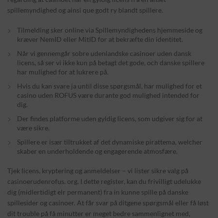
spillemyndighed og ainsi que godt ry blandt spillere.
Tilmelding sker online via Spillemyndighedens hjemmeside og
kræver NemID eller MitID for at bekræfte din identitet.
Når vi gennemgår sobre udenlandske casinoer uden dansk
licens, så ser vi ikke kun på betagt det gode, och danske spillere
har mulighed for at lukrere på.
Hvis du kan svare ja until disse spørgsmål, har mulighed for et
casino uden ROFUS være durante god mulighed intended for
dig.
Der findes platforme uden gyldig licens, som udgiver sig for at
være sikre.
Spillere er især tiltrukket af det dynamiske pirattema, welcher
skaber en underholdende og engagerende atmosfære.
Tjek licens, kryptering og anmeldelser – vi lister sikre valg på
casinoerudenrofus. org. I dette register, kan du frivilligt udelukke
dig (midlertidigt elr permanent) fra in kunne spille på danske
spillesider og casinoer. At får svar på ditgene spørgsmål eller få løst
dit trouble på få minutter er meget bedre sammenlignet med,