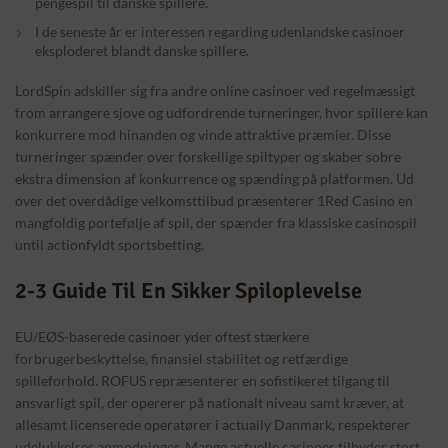
pengespil til danske spillere.
I de seneste år er interessen regarding udenlandske casinoer
eksploderet blandt danske spillere.
LordSpin adskiller sig fra andre online casinoer ved regelmæssigt
from arrangere sjove og udfordrende turneringer, hvor spillere kan
konkurrere mod hinanden og vinde attraktive præmier. Disse
turneringer spænder over forskellige spiltyper og skaber sobre
ekstra dimension af konkurrence og spænding på platformen. Ud
over det overdådige velkomsttilbud præsenterer 1Red Casino en
mangfoldig portefølje af spil, der spænder fra klassiske casinospil
until actionfyldt sportsbetting.
2-3 Guide Til En Sikker Spiloplevelse
EU/EØS-baserede casinoer yder oftest stærkere
forbrugerbeskyttelse, finansiel stabilitet og retfærdige
spilleforhold. ROFUS repræsenterer en sofistikeret tilgang til
ansvarligt spil, der opererer på nationalt niveau samt kræver, at
allesamt licenserede operatører i actually Danmark, respekterer
udelukkelses anmodninger. Mange actuelle casinoer tilbyder stort