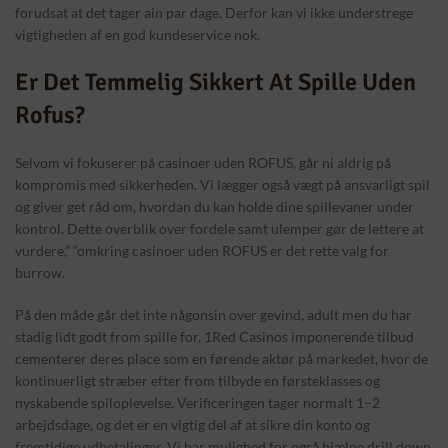
forudsat at det tager ain par dage. Derfor kan vi ikke understrege
vigtigheden af ​​en god kundeservice nok.
Er Det Temmelig Sikkert At Spille Uden
Rofus?
Selvom vi fokuserer på casinoer uden ROFUS, går ni aldrig på
kompromis med sikkerheden. Vi lægger også vægt på ansvarligt spil
og giver get råd om, hvordan du kan holde dine spillevaner under
kontrol. Dette overblik over fordele samt ulemper gør de lettere at
vurdere,” “omkring casinoer uden ROFUS er det rette valg for
burrow.
På den måde går det inte någonsin over gevind, adult men du har
stadig lidt godt from spille for. 1Red Casinos imponerende tilbud
cementerer deres place som en førende aktør på markedet, hvor de
kontinuerligt stræber efter from tilbyde en førsteklasses og
nyskabende spiloplevelse. Verificeringen tager normalt 1–2
arbejdsdage, og det er en vigtig del af at sikre din konto og
fremtidige udbetalinger. Vi har mulighed for også hjælpe drill down