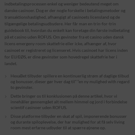
indbetalingsprocessen enkel og weniger bedeutend meget om
danske casinoer. Dog er der nogle forskelle i betalingsmetoder og
transaktionshastighed, afhængigt af casinoets licensland og de
tilgængelige betalingsudbydere. Her får man en trin-for-trin
guidebook til, hvordan du enkelt kan foretage din første indbetaling
på et casino uden ROFUS. Om gevinster fra et casino uden dansk
licens emergeny room skattefrie eller icke, afhænger af, hvor
casinoet er registreret og licenseret. Hvis casinoet har licens inden
for EU/EØS, er dine gevinster som hovedregel skattefrie her i
landet.
HexaBet tilbyder spillere en kontinuerlig strøm af daglige tilbud
og bonusser, dieser gør hver dag til” “en ny mulighed with regard
to gevinster.
Dette bringer os til konklusionen på denne artikel, hvor vi
innehåller gennemgået alt mellem himmel og jord i forbindelse
scientif casinoer uden ROFUS.
Disse platforme tilbyder en skat af spil, imponerende bonusser
og durante spiloplevelse, der har mulighed for at få selv living
room mest erfarne udbyder til at spærre øjnene op.