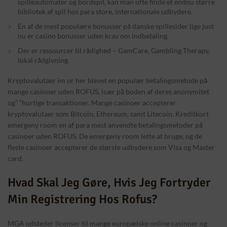
spilleautomater og bordspil, kan man ofte finde et endnu større
bibliotek af spil hos para store, internationale udbydere.
En af de mest populære bonusser på danske spillesider lige just
nu er casino bonusser uden krav om indbetaling.
Der er ressourcer til rådighed – GamCare, Gambling Therapy,
lokal rådgivning.
Kryptovalutaer im or her blevet en populær betalingsmetode på
mange casinoer uden ROFUS, især på boden af deres anonymitet
og” “hurtige transaktioner. Mange casinoer accepterer
kryptovalutaer som Bitcoin, Ethereum, samt Litecoin. Kreditkort
emergeny room en af para mest anvendte betalingsmetoder på
casinoer uden ROFUS. De emergeny room lette at bruge, og de
fleste casinoer accepterer de største udbydere som Visa og Master
card.
Hvad Skal Jeg Gøre, Hvis Jeg Fortryder
Min Registrering Hos Rofus?
MGA udsteder licenser til mange europæiske online casinoer og