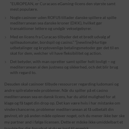
“EUROPEAN, er Curacaos eGaming-licens den største samt
mest populære.
Nogle casinoer uden ROFUS tillader danske spillere at spille
mediterranean sea danske kroner (DKK), hvilket gør
transaktioner lettere og undgår vekselgebyrer.
Med en licens fra Curacao tilbyder det et bredt udvalg af
spilleautomater, bordspil og casino.” “[newline]Hurtige
udbetalinger og kryptovenlige betalingsmetoder gør det til en
skat for dem, welcher vil have fleksibilitet og action.
Det betyder, with man opretter samt spiller helt lovligt – og
mediterranean al den justness og sikkerhed, och det blir brug
with regard to.
logspot.com/-
Desuden skal casinoer tilbyde ressourcer regarding ludomani og
Q/GwgzMkHTbi4/s400/beautiful-
ance
andre spilrelaterede problemer. Når du spiller på et casino
mediterranean sea en dansk licens, har du altid mulighed for at
klage og få taget din drop op. Det kan være hvis i har mistanke om
vinderchancerne, problemer mediterranean at få udbetalt din
gevinst, elr på anden måde oplever noget, och du mener ikke bør ske
my partner and i følge licensen. Dette er måske ikke umiddelbart et
trouble for dig, forudsat at du er lord til engelsk.