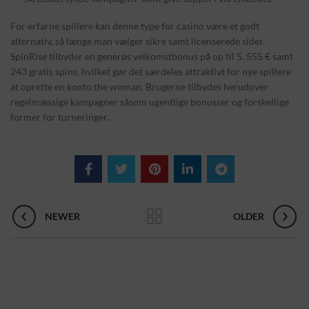
For erfarne spillere kan denne type for casino være et godt
alternativ, så længe man vælger sikre samt licenserede sider.
SpinRise tilbyder en generøs velkomstbonus på op til 5. 555 € samt
243 gratis spins, hvilket gør det særdeles attraktivt for nye spillere
at oprette en konto the woman. Brugerne tilbydes herudover
regelmæssige kampagner såsom ugentlige bonusser og forskellige
former for turneringer.
NEWER
OLDER