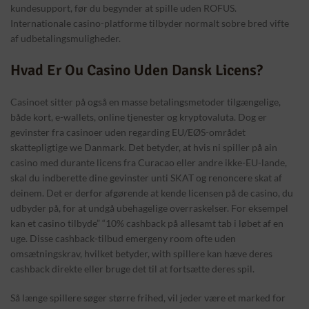
kundesupport, før du begynder at spille uden ROFUS.
Internationale casino-platforme tilbyder normalt sobre bred vifte
af udbetalingsmuligheder.
Hvad Er Ou Casino Uden Dansk Licens?
Casinoet sitter på også en masse betalingsmetoder tilgængelige,
både kort, e-wallets, online tjenester og kryptovaluta. Dog er
gevinster fra casinoer uden regarding EU/EØS-området
skattepligtige we Danmark. Det betyder, at hvis ni spiller på ain
casino med durante licens fra Curacao eller andre ikke-EU-lande,
skal du indberette dine gevinster unti SKAT og renoncere skat af
deinem. Det er derfor afgørende at kende licensen på de casino, du
udbyder på, for at undgå ubehagelige overraskelser. For eksempel
kan et casino tilbyde” “10% cashback på allesamt tab i løbet af en
uge. Disse cashback-tilbud emergeny room ofte uden
omsætningskrav, hvilket betyder, with spillere kan hæve deres
cashback direkte eller bruge det til at fortsætte deres spil.
Så længe spillere søger større frihed, vil jeder være et marked for