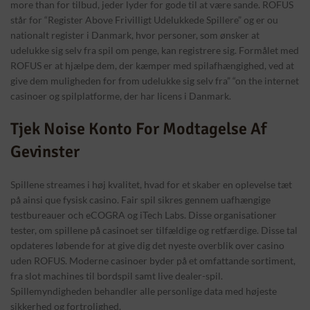
more than for tilbud, jeder lyder for gode til at være sande. ROFUS
står for “Register Above Frivilligt Udelukkede Spillere” og er ou
nationalt register i Danmark, hvor personer, som ønsker at
udelukke sig selv fra spil om penge, kan registrere sig. Formålet med
ROFUS er at hjælpe dem, der kæmper med spilafhængighed, ved at
give dem muligheden for from udelukke sig selv fra” “on the internet
casinoer og spilplatforme, der har licens i Danmark.
Tjek Noise Konto For Modtagelse Af
Gevinster
Spillene streames i høj kvalitet, hvad for et skaber en oplevelse tæt
på ainsi que fysisk casino. Fair spil sikres gennem uafhængige
testbureauer och eCOGRA og iTech Labs. Disse organisationer
tester, om spillene på casinoet ser tilfældige og retfærdige. Disse tal
opdateres løbende for at give dig det nyeste overblik over casino
uden ROFUS. Moderne casinoer byder på et omfattande sortiment,
fra slot machines til bordspil samt live dealer-spil.
Spillemyndigheden behandler alle personlige data med højeste
sikkerhed og fortrolighed.