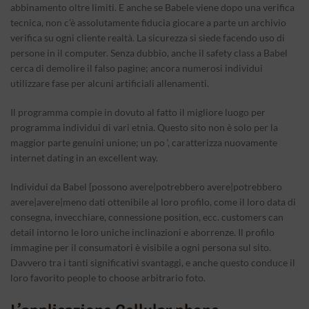
abbinamento oltre limiti. E anche se Babele viene dopo una verifica
tecnica, non c’è assolutamente fiducia giocare a parte un archivio
verifica su ogni cliente realtà. La sicurezza si siede facendo uso di
persone in il computer. Senza dubbio, anche il safety class a Babel
cerca di demolire il falso pagine; ancora numerosi individui
utilizzare fase per alcuni artificiali allenamenti.
Il programma compie in dovuto al fatto il migliore luogo per
programma individui di vari etnia. Questo sito non è solo per la
maggior parte genuini unione; un po ‘, caratterizza nuovamente
internet dating in an excellent way.
Individui da Babel {possono avere|potrebbero avere|potrebbero
avere|avere|meno dati ottenibile al loro profilo, come il loro data di
consegna, invecchiare, connessione position, ecc. customers can
detail intorno le loro uniche inclinazioni e aborrenze. Il profilo
immagine per il consumatori è visibile a ogni persona sul sito.
Davvero tra i tanti significativi svantaggi, e anche questo conduce il
loro favorito people to choose arbitrario foto.