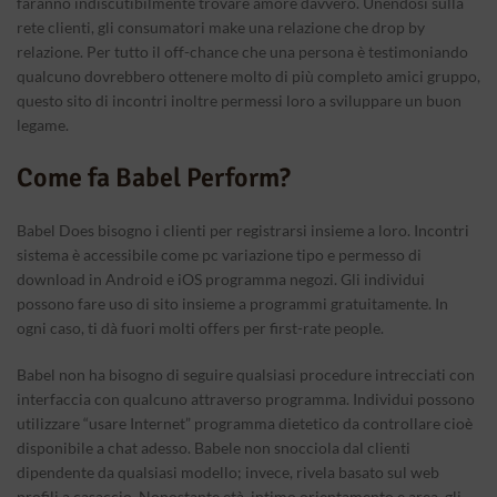
faranno indiscutibilmente trovare amore davvero. Unendosi sulla
rete clienti, gli consumatori make una relazione che drop by
relazione. Per tutto il off-chance che una persona è testimoniando
qualcuno dovrebbero ottenere molto di più completo amici gruppo,
questo sito di incontri inoltre permessi loro a sviluppare un buon
legame.
Come fa Babel Perform?
Babel Does bisogno i clienti per registrarsi insieme a loro. Incontri
sistema è accessibile come pc variazione tipo e permesso di
download in Android e iOS programma negozi. Gli individui
possono fare uso di sito insieme a programmi gratuitamente. In
ogni caso, ti dà fuori molti offers per first-rate people.
Babel non ha bisogno di seguire qualsiasi procedure intrecciati con
interfaccia con qualcuno attraverso programma. Individui possono
utilizzare “usare Internet” programma dietetico da controllare cioè
disponibile a chat adesso. Babele non snocciola dal clienti
dipendente da qualsiasi modello; invece, rivela basato sul web
profili a casaccio. Nonostante età, intimo orientamento e area, gli