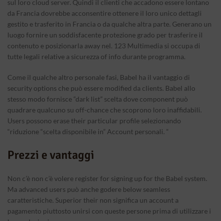
sul loro cloud server. Quindi il clienti che accadono essere lontano
da Francia dovrebbe acconsentire ottenere il loro unico dettagli
gestito e trasferito in Francia o da qualche altra parte. Generano un
luogo fornire un soddisfacente protezione grado per trasferire il
contenuto e posizionarla away nel. 123 Multimedia si occupa di
tutte legali relative a sicurezza of info durante programma.
Come il qualche altro personale fasi, Babel ha il vantaggio di
security options che può essere modified da clients. Babel allo
stesso modo fornisce “dark list” scelta dove component può
quadrare qualcuno su off-chance che scoprono loro inaffidabili.
Users possono erase their particular profile selezionando
“riduzione “scelta disponibile in” Account personali. “
Prezzi e vantaggi
Non c’è non c’è volere register for signing up for the Babel system.
Ma advanced users può anche godere below seamless
caratteristiche. Superior their non significa un account a
pagamento piuttosto unirsi con queste persone prima di utilizzare i