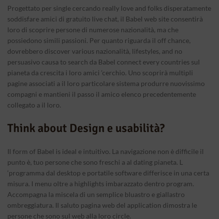
Progettato per single cercando really love and folks disperatamente
soddisfare amici di gratuito live chat, il Babel web site consentirà
loro di scoprire persone di numerose nazionalità, ma che
possiedono simili passioni. Per quanto riguarda il off chance,
dovrebbero discover various nazionalità, lifestyles, and no
persuasivo causa to search da Babel connect every countries sul
pianeta da crescita i loro amici ‘cerchio. Uno scoprirà multipli
pagine associati a il loro particolare sistema produrre nuovissimo
compagni e mantieni il passo il amico elenco precedentemente
collegato a il loro.
Think about Design e usabilità?
Il form of Babel is ideal e intuitivo. La navigazione non è difficile il
punto è, tuo persone che sono freschi a al dating pianeta. L
‘programma dal desktop e portatile software differisce in una certa
misura. I menu oltre a highlights imbarazzato dentro program.
Accompagna la miscela di un semplice bluastro e giallastro
ombreggiatura. Il saluto pagina web del application dimostra le
persone che sono sul web alla loro circle.