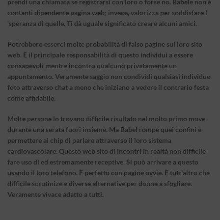
prendi una chiamata se registrarsi con loro o forse no. Babele non è
contanti dipendente pagina web; invece, valorizza per soddisfare l
‘speranza di quelle. Ti dà uguale significato creare alcuni amici.
Potrebbero esserci molte probabilità di falso pagine sul loro sito
web. È il principale responsabilità di questo individui a essere
consapevoli mentre incontro qualcuno privatamente un
appuntamento. Veramente saggio non condividi qualsiasi individuo
foto attraverso chat a meno che iniziano a vedere il contrario festa
come affidabile.
Molte persone lo trovano difficile risultato nel molto primo move
durante una serata fuori insieme. Ma Babel rompe quei confini e
permettere ai chip di parlare attraverso il loro sistema
cardiovascolare. Questo web sito di incontri in realtà non difficile
fare uso di ed estremamente receptive. Si può arrivare a questo
usando il loro telefono. È perfetto con pagine ovvie. È tutt’altro che
difficile scrutinize e diverse alternative per donne a sfogliare.
Veramente vivace adatto a tutti.