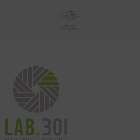
logspot.com/-
Q/GwgzMkHTbi4/s400/beautiful-
ance