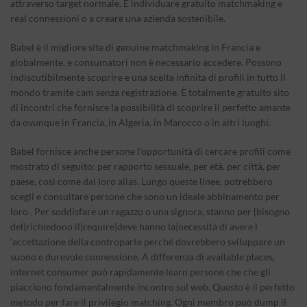
attraverso target normale. È individuare gratuito matchmaking e
real connessioni o a creare una azienda sostenibile.
Babel è il migliore site di genuine matchmaking in Francia e
globalmente, e consumatori non è necessario accedere. Possono
indiscutibilmente scoprire e una scelta infinita di profili in tutto il
mondo tramite cam senza registrazione. È totalmente gratuito sito
di incontri che fornisce la possibilità di scoprire il perfetto amante
da ovunque in Francia, in Algeria, in Marocco o in altri luoghi.
Babel fornisce anche persone l’opportunità di cercare profili come
mostrato di seguito: per rapporto sessuale, per età, per città, per
paese, così come dal loro alias. Lungo queste linee, potrebbero
scegli e consultare persone che sono un ideale abbinamento per
loro . Per soddisfare un ragazzo o una signora, stanno per {bisogno
del|richiedono il|require|deve hanno la|necessità di avere l
‘accettazione della controparte perché dovrebbero sviluppare un
suono e durevole connessione. A differenza di available places,
internet consumer può rapidamente learn persone che che gli
piacciono fondamentalmente incontro sul web. Questo è il perfetto
metodo per fare il privilegio matching. Ogni membro può dump il