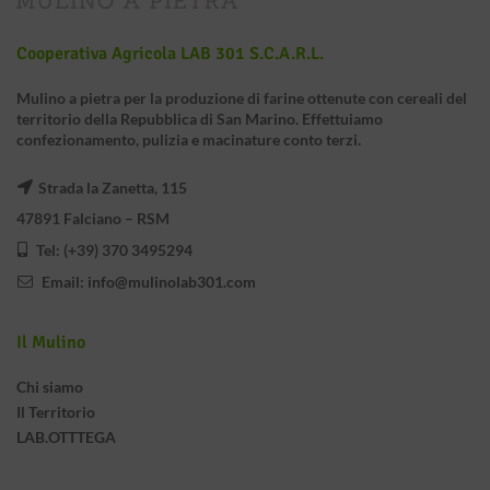
Cooperativa Agricola LAB 301 S.c.a.r.l.
Mulino a pietra per la produzione di farine ottenute con cereali del
territorio della Repubblica di San Marino. Effettuiamo
confezionamento, pulizia e macinature conto terzi.
Strada la Zanetta, 115
47891 Falciano – RSM
Tel: (+39) 370 3495294
Email:
info@mulinolab301.com
Il Mulino
Chi siamo
Il Territorio
LAB.OTTTEGA