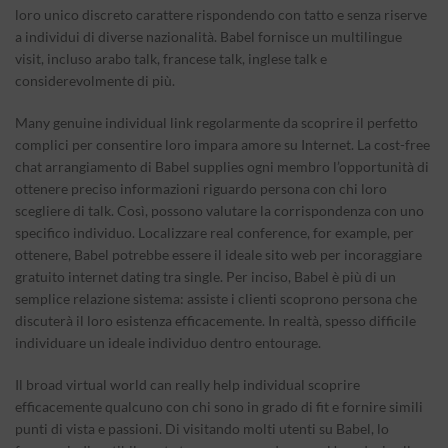
loro unico discreto carattere rispondendo con tatto e senza riserve
a individui di diverse nazionalità. Babel fornisce un multilingue
visit, incluso arabo talk, francese talk, inglese talk e
considerevolmente di più.
Many genuine individual link regolarmente da scoprire il perfetto
complici per consentire loro impara amore su Internet. La cost-free
chat arrangiamento di Babel supplies ogni membro l’opportunità di
ottenere preciso informazioni riguardo persona con chi loro
scegliere di talk. Così, possono valutare la corrispondenza con uno
specifico individuo. Localizzare real conference, for example, per
ottenere, Babel potrebbe essere il ideale sito web per incoraggiare
gratuito internet dating tra single. Per inciso, Babel è più di un
semplice relazione sistema: assiste i clienti scoprono persona che
discuterà il loro esistenza efficacemente. In realtà, spesso difficile
individuare un ideale individuo dentro entourage.
Il broad virtual world can really help individual scoprire
efficacemente qualcuno con chi sono in grado di fit e fornire simili
punti di vista e passioni. Di visitando molti utenti su Babel, lo