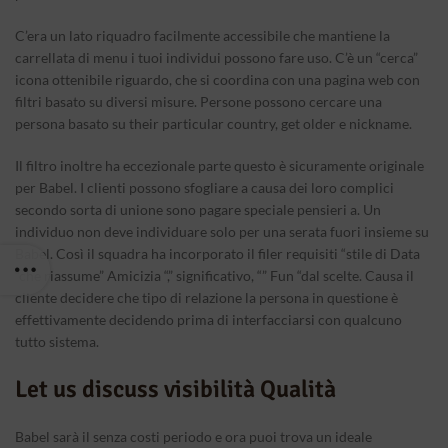
C’era un lato riquadro facilmente accessibile che mantiene la
carrellata di menu i tuoi individui possono fare uso. C’è un “cerca”
icona ottenibile riguardo, che si coordina con una pagina web con
filtri basato su diversi misure. Persone possono cercare una
persona basato su their particular country, get older e nickname.
Il filtro inoltre ha eccezionale parte questo è sicuramente originale
per Babel. I clienti possono sfogliare a causa dei loro complici
secondo sorta di unione sono pagare speciale pensieri a. Un
individuo non deve individuare solo per una serata fuori insieme su
Babel. Così il squadra ha incorporato il filer requisiti “stile di Data
“che riassume” Amicizia “,” significativo, “” Fun “dal scelte. Causa il
cliente decidere che tipo di relazione la persona in questione è
effettivamente decidendo prima di interfacciarsi con qualcuno
tutto sistema.
Let us discuss visibilità Qualità
Babel sarà il senza costi periodo e ora puoi trova un ideale