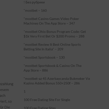
! Без рубрики
"mostbet – 160
"‎mostbet Casino Games Video Poker
Machines On The App Store – 347
"mostbet Ohio Bonus Program Code: Get
$1k Very First Bet Or $200 Promo – 288
"mostbet Review It Best Online Sports
Betting Site In Italia" – 209
"mostbet Sportsbook – 130
"‎mostbet Sportsbook & Casino On The
App Store – 886
"mostbet-az 45 Azərbaycanda Bukmeker Və
Kazino Added Bonus 550+250f – 286
inzahlung
diesem
1
nach
100 Free Dating Site For Single
iert, so
für Die
100 Free Dating Sites