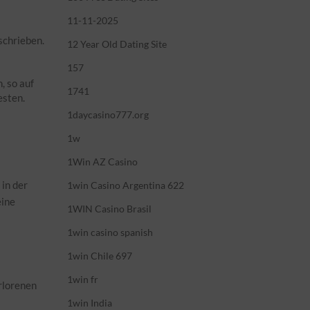
11-11-2025
schrieben.
12 Year Old Dating Site
157
, so auf
1741
esten.
1daycasino777.org
1w
1Win AZ Casino
 in der
1win Casino Argentina 622
eine
1WIN Casino Brasil
1win casino spanish
1win Chile 697
1win fr
rlorenen
1win India