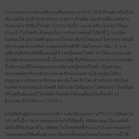
จากประสบการณ์ของทีมงานที่สะสมมามากกว่า 20 ปี ส้วมตัน หรือส้วม
เต็ม ดูยังไง ลูกค้ามักจะสับสน ระหว่าง ส้วมตัน และส้วมเต็ม แตกต่าง
กันอย่างไร มีวิธีแก้ไขอย่างไรบ้าง วันนี้ช่างจะมาอธิบายง่ายๆ ให้ลูก
บ้านเข้าใจกันครับ ขั้นตอนในการสำตรวจท่อทำได้ดังนี้ 1. บน Mac
ของคุณให้ แตกไฟล์ที่ คุณดาวน์โหลดเพื่อรับโฟลเดอร์โครงการ ตอนนี้
เปิด Xcode 8 บน Mac ของคุณแล้วคลิกที่” เปิดโครงการอื่น ” 4. จาก
อุบัติเหตุที่เริ่มเกิดถี่ขึ้นของผู้ใช้ รถสกู๊ตเตอร์ไฟฟ้า ทำให้หลายประเทศ
เริ่มมีคำสั่งแบนรถชนิดนี้ เนื่องจากมีผู้เสียชีวิตและบาดเจ็บจากรถชนิด
นี้แล้ว ขณะที่ไทยกฎหมายระบุชัด รถสกู๊ตเตอร์ไฟฟ้า เป็นพาหนะ
ประเภทเดียวกับรถจักรยานยนต์ ขี่บนถนนหลวงได้ แต่ต้องได้รับ
อนุญาต จากขนส่งฯเสียก่อน พล. ฮัลโหล ฮัลโหล สำหรับสมาชิกใหม่
Fun88 ขอนำเสนอโบนัสฟรี 300 บาท ไม่ต้องฝาก ไม่ต้องแชร์ ปั่นสล็อต
ฟรี แค่ยืนยันเบอร์โทรศัพท์ เริ่มสมัครได้เลยตั้งแต่วันนี้จนถึง 31
ธันวาคม ปี 2564 เวลา 23.59 น.
สวัสดีครับผู้อ่านทุกท่าน จากที่เราเคยเขียนบทความรีวิวเว็บ 188bet ไป
แล้ว ครั้งนี้เราจะมาสอนทุกท่านกับวิธีติดตั้ง 188bet app เป็นแอปพลิ
เคชั่นที่ใช้เล่นคาสิโน 188bet ในโทรศัพท์ทั้งระบบ IOS และ Android
โดยจะสอนวิธีติดตั้งอย่างละเอียดทุกขั้นตอนกันเลยในบทความนี้ วิธี