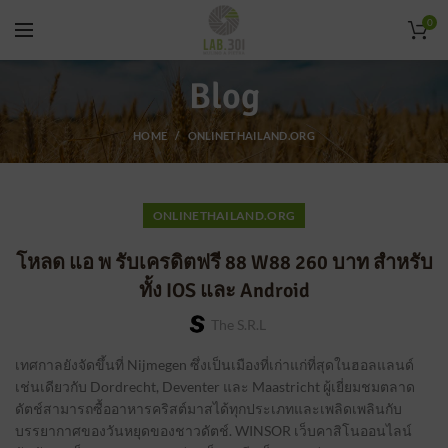
0
Blog
HOME
ONLINETHAILAND.ORG
ONLINETHAILAND.ORG
โหลด แอ พ รับเครดิตฟรี 88 W88 260 บาท สำหรับ
ทั้ง IOS และ Android
The S.r.l
เทศกาลยังจัดขึ้นที่ Nijmegen ซึ่งเป็นเมืองที่เก่าแก่ที่สุดในฮอลแลนด์
เช่นเดียวกับ Dordrecht, Deventer และ Maastricht ผู้เยี่ยมชมตลาด
ดัตช์สามารถซื้ออาหารคริสต์มาสได้ทุกประเภทและเพลิดเพลินกับ
บรรยากาศของวันหยุดของชาวดัตช์. WINSOR เว็บคาสิโนออนไลน์