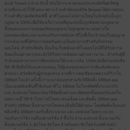
Scott Towels 2 ม้วน ซับน้ำมันได้ กระดาษเอนกประสงค์สก๊อต ทิชชู่
ตามที่แนะนำไว้ที่ wire เพราะร้านค้าอีคอมเมิร์ซ Shopee ได้ตรวจสอบ
ร้านค้าที่ขายผลิตภัณฑ์นี้. คาสิโนออนไลน์ส่วนใหญ่ในปัจจุบันนั้นถูก
กฎหมาย 100% เพื่อให้แน่ใจว่าเกมที่คุณเล่นนั้นถูกต้องตามกฎหมาย
ทั้งหมดและความปลอดภัยของคุณจะไม่ถูกคุกคาม แต่อย่างใด
GamblersBet.com จะส่งเสริมการพนันคาสิโนที่เป็นเจ้าของใบอนุญาต
การเล่นเกมที่ได้รับการยอมรับอย่างเป็นทางการสำหรับกิจกรรม
ออนไลน์. สำหรับจีคลับ นั้นเป็นเว็บพนันคาสิโนออนไลน์ที่ได้รับความ
นิยมเป็นอย่างมากและยังได้รับความนิยมมาอย่างยาวนาน… สําหรับผู้ที่
กําลังมองหามากกว่าเพียงแค่เกมโต๊ะและวงล้อ, 1XBet ยังมีส่วนหนังสือ
กีฬาที่เชื่อถือได้และครอบคลุม, ให้ผู้เล่นขอบของการเพิ่มเดิมพันของ
พวกเขา. สวัสดีครับผู้อ่านทุกท่าน จากที่เราเคยเขียนบทความรีวิวเว็บ
188bet ไปแล้ว ครั้งนี้เราจะมาสอนทุกท่านกับวิธีติดตั้ง 188bet app
เป็นแอปพลิเคชั่นที่ใช้เล่นคาสิโน 188bet ในโทรศัพท์ทั้งระบบ IOS
และ Android โดยจะสอนวิธีติดตั้งอย่างละเอียดทุกขั้นตอนกันเลยใน
บทความนี้ วิธีเข้าไปดาวน์โหลด เล่นสล็อต และติดตั้ง 188bet app
สำหรับ 188bet นั้นสามารถโหลดลงมือถือได้ด้วยนะ โดยติดตั้งเป็นแอป
พลิเคชั่น 188bet รองรับทั้งระบบ ios และ android โดยระบบ ios
รองรับการใช้งานตั้งแต่เวอร์ชั่น 9 ขึ้นไป ส่วน android นั้นจะรองรับ
ตั้งแต่เวอร์ชั่น 5. ฮัลโหล ฮัลโหล สำหรับสมาชิกใหม่ Fun88 ขอนำ