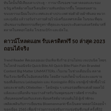
ทันใดนั้นก็มีเสียงเคาะประตู – การมาถึงของซานตาคลอสและของ
ขวัญ คริสต์มาสในสวีเดนมีความทันสมัยมากขึ้น โดยผสมผสาน
ขนบธรรมเนียมในประเทศและต่างประเทศ ห่อตัวด้วยผ้าพันคอ หมวก
และถุงมือ แล้ววอร์มร่างกายด้วยไวน์เครื่องเทศรสเผ็ด ในขณะที่คุณ
เดินชมงานหัตถกรรมที่หรูหราที่สุดและของประดับตกแต่งคริสต์มาสที่
ตลาดในสตอกโฮล์ม โกเธนเบิร์ก และมัลโม.
ดาวน์โหลดแอพ รับเครดิตฟรี 50 ล่าสุด 2023
ถอนได้จริง
Trend Reader คิดเองเออเอง บันเทิงเชิงร้าย อ่านไม่จบ เจแปนนิด ไทยๆ
ในโลกล้วนอนิจจัง Quick Bite All Quick Bite Plain Pain Branded
Content Big Matter LifeMATTERs. เว็บเกม ในช่วงเดือนนั้น ตลาด
รื่นเริงจะจัดขึ้นในอัมสเตอร์ดัม โดยมีลานสเก็ตน้ำแข็งและแผงขาย
ของที่เต็มถนน Leidseplein และ Koningslin ที่นั่น แขกผู้เข้าพักซื้อไวน์
บดและพายสับ Oliebollen – โดนัทอุ่น ๆ แสนอร่อยที่ตกแต่งด้วยผลไม้
แห้งและเปลือกส้ม ของว่างสำหรับวันหยุดของชาวดัตช์ การเดิน
เลียบคลองพร้อมกับแสงสะท้อนคริสต์มาสบนต้นไม้ ผู้เข้าพักจะ
เพลิดเพลินกับการเยี่ยมชม Bloemenmarkt ซึ่งเป็นตลาดดอกไม้ลอยน้ำ
ของเมือง. 2565 เพื่อเข้าร่วมการแข่งขันการแข่งขันซีเกมส์ ครั้งที่32