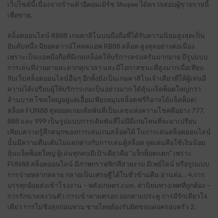
เว็บไซต์นี้เนื่องจากร้านค้าอีคอมเมิร์ซ Shopee ได้ตรวจสอบผู้ขายรายนี้
เพื่อขาย.
สล็อตออนไลน์ RB88 เกมคาสิโนบนมือถือที่ได้รับความนิยมสูงสุดเป็น
อันดับหนึ่ง มียอดดาวน์โหลดแอพ RB88 สล็อต สูงสุดอย่างต่อเนื่อง
เพราะเป็นแอพมือถือที่มีเกมสล็อตให้บริการครบครันมากมาย มีรูปแบบ
การเล่นที่ง่ายดายสะดวกทุกเวลา และมีโอกาสชนะที่สูงมากเมื่อเทียบ
กับเว็บสล็อตออนไลน์อื่นๆ อีกทั้งยังเป็นเกมคาสิโนเจ้าเดียวที่ให้ผู้เล่นมี
ความได้เปรียบผู้ให้บริการเกมเป็นอย่างมาก ได้ลุ้นแจ็คพ็อตใหญ่กว่า
ล้านบาท โชคใหญ่อยู่แค่เอื้อมเพียงหมุนสล็อตฟรีก็อาจได้แจ็คพ็อต!
สล็อต FUN88 สุดยอดเกมเดิมพันที่เป็นเลขแห่งความโชคดีอย่าง 777,
888 และ 999 เป็นรูปแบบการเดิมพันที่ไม่มีมีเกมไหนที่จะมาเปรียบ
เทียบความรู้สึกสนุกของการเล่นเกมสล็อตได้ ในการเล่นสล็อตออนไลน์
นั้นมีความตื่นเต้นไม่แตกต่างกับการเล่นตู้สล็อต จุดเด่นคือใช้เงินน้อย
ลุ้นแจ็คพ็อตใหญ่ ผู้เล่นทุกคนมีเป้าเดียวคือ “แจ็กพ็อตแตก” เพราะ
FUN88 สล็อตออนไลน์ มีภาพกราฟฟิกที่สวยงาม มีเพย์ไลน์ หรือรูปแบบ
การจ่ายหลากหลาย กลายเป็นเศรษฐีได้ในชั่วข้ามคืน อ่านต่อ… 4.การ
บรรทุกอ้อยส่งเข้าโรงงาน – พลังเกษตร.com. ค่านิยมทางเพศที่ถูกต้อง –
การรักนวลสงวนตัว การเข้าตามตรอก ออกตามประตู การมีรักเดียวใจ
เดียว การไม่ชิงสุกก่อนห่าม ชายไทยต้องรับผิดชอบต่อครอบครัว 2.