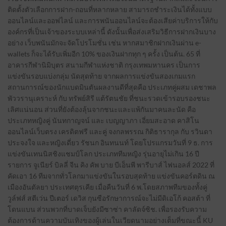
ติดตั้งตัวเลือกการฝาก-ถอนที่หลากหลาย สามารถชำระเงินได้ทั้งแบบ
ออนไลน์และออฟไลน์ และการพนันออนไลน์จะต้องเสียค่าบริการให้กับ
องค์กรที่เป็นเจ้าของระบบเหล่านี้ ดังนั้นเพื่อส่งเสริมวิธีการฝากเงินบาง
อย่าง เว็บพนันมักจะจัดโปรโมชั่น เช่น หากสมาชิกฝากเงินผ่าน e-
wallets ก็จะได้รับเพิ่มอีก 10% ของเงินฝากทุก ๆ ครั้ง เป็นต้น. 65 ที่
อาคารกีฬานิมิบุตร สนามกีฬาแห่งชาติ กรุงเทพมหานคร เป็นการ
แข่งขันรอบแบ่งกลุ่ม นัดสุดท้าย จากผลการแข่งขันสองเกมแรก
สถานการณ์ของนักแบดมินตันผลงานดีที่สุดคือ ประเภทคู่ผสม เดชาพล
พัววรานุเคราะห์ กับ ทรัพย์สิรี แต้รัตนชัย ที่ชนะรวดเข้ารอบรองชนะ
เลิศแน่นอน ส่วนที่ยังต้องลุ้นจากชนะและแพ้กันมาคนละนัด คือ
ประเภทหญิงคู่ นันทกาญจน์ และ เบญญาภา เอี่ยมสะอาด คาสิโน
ออนไลน์เว็บตรง เครดิตฟรี และคู่ จงกลพรรณ กิติธารากุล กับ รวินดา
ประจงใจ และหญิงเดี่ยว รัชนก อินทนนท์ โดยโปรแกรมวันที่ 9 ธ. การ
แข่งขันเทนนิสชิงแชมป์โลก ประเภททีมหญิง รุ่นอายุไม่เกิน 16 ปี
รายการ จูเนียร์ บิลลี่ จีน คิง คัพ บาย บีเอ็นพี พารีบาส์ ไฟนอลส์ 2022 ที่
คัดเอา 16 ทีมจากทั่วโลกมาแข่งขันในรอบสุดท้าย แข่งขันคอร์ตดิน ณ
เมืองอันตัลยา ประเทศตุรเคีย เมื่อคืนวันที่ 6 พ.โดยสภาพทีมของทั้งคู่
วูล์ฟส์ สตีเว่น ปีเตอร์ เดวิส กุนซือรักษาการณ์จะไม่มีดิเอโก้ คอสต้า ที่
โดนแบน ส่วนพวกที่บาดเจ็บยังมีซาซ่า คาลัดจ์ซิช. เพื่อรองรับความ
ต้องการด้านความบันเทิงของผู้เล่นในเวียดนามอย่างเต็มที่ขณะนี้ KU