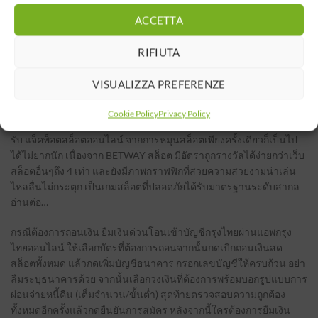
นั้นๆ ซึ่งเป็นการนำเสนอเทรนด์ในไทม์ไลน์ 1 ชั่วโมง สามารถใช้ได้กับ
ACCETTA
การเทรดทั้งแบบหมดเวลาและแบบ Forex „เทรนด์ประจำสัปดาห์” ที่นำ
เสนอเทรนด์ของสินทรัพย์แนะนำในไทม์ไลน์ 1 สัปดาห์ ซึ่งเหมาะกับ
RIFIUTA
การดูเทรนด์สำหรับผู้ที่เทรด olymp Trade Forex ในส่วนของ
„สินทรัพย์” นำเสนอการเปลี่ยนแปลงราคาของแต่ละสินทรัพย์ที่มีอยู่ใน
VISUALIZZA PREFERENZE
แพลตฟอร์มโอลิมเทรด 2. BETWAY88 สล็อตเกม ลุ้นหมุนสล็อตฟรีและ
แจ็คพ็อตจากเกมสสล็อตยอดนิยม เล่นง่าย สนุก เดิมพันเพียงน้อย ลุ้นผล
Cookie Policy
Privacy Policy
ตอบแทนสูงจากแจ็คพ็อตนับล้านบาท รู้หรือไม่ว่าคุณอาจเป็นผู้โชคดีได้
รับ แจ็คพ็อตสล็อตออนไลน์ จากการหมุนสล็อตเพียงครั้งเดียวก็เป็นไป
ได้ไม่ยากนัก เนื่องจาก BETWAY สล็อต มีอัตราถูกรางวัลได้ง่ายกว่าเว็บ
สล็อตอื่นๆถึง 4 เท่า และยังมีภาพกราฟฟิกที่สวยความสวยงามน่าเล่น
ไหลลื่นไม่กระตุก เป็นเกมสล็อตที่ปลอดภัยได้รับมาตรฐานระดับสากล
อ่านต่อ…
กรณีต้องการถอนเงิน ยืมเงินด่วนโอนเข้าบัญชีกรุงไทยผ่านแอพกรุง
ไทยออนไลน์ ให้เลือกบัตรที่ต้องการถอนจากนั้นกดเบิกถอนเงินสด
สล็อตทั้งหมด แล้วกดเพิ่มบัญชีธนาคาร กรอกเลขบัญชีให้ครบถ้วน อย่า
ลืมระบุธนาคารด้วย จากนั้นเลือกวงเงินที่ต้องการพร้อมบอกรูปแบบการ
ผ่อนจ่ายหนี้คืน (เต็มจำนวน/ขั้นต่ำ) สุดท้ายตรวจสอบความถูกต้อง
ทั้งหมดอีกครั้งแล้วกดยืนยันการสมัคร หลังจากนี้ใครต้องการยืมเงิน