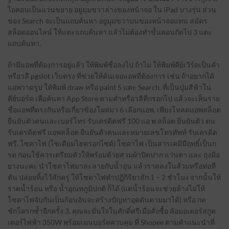
ไอคอนเป็นแว่นขยาย อยู่มุมขวาล่างของหน้าจอ ใน iPad บางรุ่น ส่วน
ของ Search จะเป็นแถบค้นหา อยู่มุมขวาบนของหน้าจอแทน สมัคร
สล็อตออนไลน์ ให้แตะแถบค้นหา แล้วไม่ต้องทำขั้นตอนถัดไป 3 แตะ
แถบค้นหา.
ถ้ามีแอพที่ต้องการอยู่แล้ว ให้พิมพ์ชื่อลงไป ถ้าไม่ ให้พิมพ์คีย์เวิร์ดเป็นคำ
หรือวลี pgslot เว็บตรง ที่ช่วยให้ค้นเจอแอพที่ต้องการ เช่น ถ้าอยากได้
แอพวาดรูป ให้พิมพ์ draw หรือ paint 5 แตะ Search. ที่เป็นปุ่มสีฟ้าใน
คีย์บอร์ด เพื่อค้นหา App Store ตามคำหรือวลีที่กรอกไป แล้วจะเห็นราย
ชื่อแอพที่ตรงกันหรือเกี่ยวข้องโผล่มา 6 เลือกแอพ. เพียงโหลดแอพสล็อต
ยืนยันตัวตนและเบอร์โทร รับเครดิตฟรี 100 แอ พ สล็อต ยืนยันตัว ตน
รับเครดิตฟรี แอพสล็อต ยืนยันตัวตนและหมายเลขโทรศัพท์ รับเครดิต
ฟรี. โซดาไฟ (โซเดียมไฮดรอกไซด์) โซดาไฟ เป็นสารเคมีมีฤทธิ์เป็นก
รด ก่อนใช้ควรเตรียมตัวให้พร้อมด้วยสวมผ้าปิดปาก แว่นตา และ ถุงมือ
ยางนะคะ นำโซดาไฟมาละลายกับน้ำอุ่น แล้วราดลงในส้วมหรือท่อที่
ตัน ปล่อยทิ้งไว้สักครู่ ให้โซดาไฟทำปฏิกิริยาสัก 1 – 2 ชั่วโมง จากนั้นให้
ราดน้ำร้อน หรือ น้ำอุณหภูมิปกติ ก็ได้ (แต่น้ำร้อนจะช่วยล้างไม่ให้
โซดาไฟจับกันเป็นก้อนอันจะสร้างปัญหาอุดตันตามมาได้) หรือ กด
ชักโครกซ้ำอีกครั้ง 3. คุณจะมั่นใจในศักดิ์ศรีเมื่อสั่งซื้อ ล้อมอเตอร์สกูต
เตอร์ไฟฟ้า 350W พร้อมเมนบอร์ดควบคุม ที่ Shopee ตามคำแนะนำที่