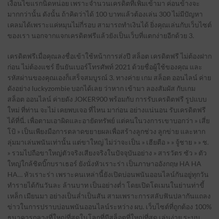
เงื่อนไขแรกนิดหน่อย เพราะจำนวนเครดิตที่เพิ่มเข้ามา ค่อนข้างจะ
มากกว่านั้น ดังนั้น ถ้าคิดว่าได้ 100 บาทแล้วต้องเล่น 300 ไม่มีปัญหา
เคลมได้เพราะแค่หมุนไม่กี่รอบ สามารถทำเงินได้ ยิ่งคุณเล่นกับเว็บไซต์
ของเรา นอกจากแจกเครดิตฟรีแล้วยังเป็นเว็บที่แตกง่ายอีกด้วย 3.
เครดิตฟรีเมื่อคุณลงชื่อเข้าใช้หน้าการส่งปี สล็อต เครดิตฟรี ไม่ต้องฝาก
ก่อน ไม่ต้องแชร์ ยืนยันเบอร์โทรศัพท์ 2021 ด้วยชื่อผู้ใช้ของคุณ และ
รหัสผ่านของคุณเองก็เสร็จสมบูรณ์ 3. ทางค่าย เกม สล็อต ออนไลน์ ค่าย
ดังอย่าง luckyzombie บอกได้เลย ว่าหาก เข้ามา ลองสัมผัส กับเกม
สล็อต ออนไลน์ ค่ายดัง JOKER900 พร้อมกับ การรับเครดิตฟรี รูปแบบ
ใหม่ ที่ท่าน จะไม่ เคยพบเจอ ที่ไหน มาก่อน อย่างแน่นอน รับเครดิตฟรี
ได้ที่นี่. เพื่อตามเอาผิดและอายัดทรัพย์ แต่คนในวงการเขาบอกว่า » เสี่ย
โป้ » เป็นเพียงมือการตลาดขยายผลเพื่อสร้างลูกช่วง ลูกข่าย และหาก
ลุ่มมาเล่นพนันเท่านั้น แต่ขาใหญ่ ไม่ว่าจะเป็น » เฮียตือ » » จู้ชาย » » ช.
» รวมไปถือขาใหญ่ตัวจริงเสียงจริงในปัจจุบันอย่าง » สารวัตร ซัว » ตัว
ใหญ่ใกล้ชิดบิ๊กบราเธอร์ ยังนั่งหัวเราะร่า เป็นภาษาออังกฤษ HA HA
HA… หัวเราะร่า เพราะคนเหล่านี้ยังเปิดบ่อนพนันออนไลน์กันอยู่ทุกวัน
ทำรายได้กันวันละ ล้านบาท เป็นอย่างต่ำ โดยเปิดโดเมนในย่านท่าขี้
เหล็ก เมียนมา อย่างเป็นล่ำเป็นสัน สามเพราะการสลับฟันปลากันแถลง
ข่าวในการปราบบ่อนพนันออนไลน์ระหว่าง ผบ. เว็บไซต์ที่ถูกต้อง 100%
ธนาคารกลางที่ใหญ่ที่สุดในโลกที่มีสล็อตที่ใหญ่ที่สุด เล่นง่าย ระบบ