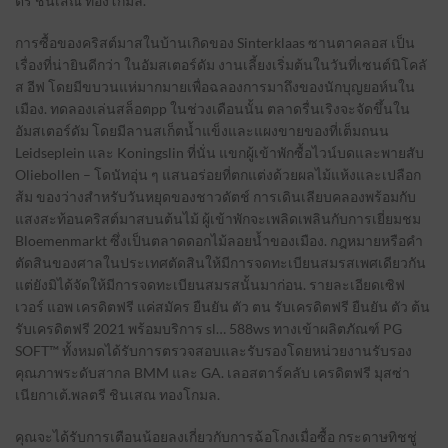
ตรี ชินเสณ ทองโกมล.
การซื้อของคริสต์มาสในบ้านเกิดของ Sinterklaas ซานตาคลอส เป็น
เรื่องที่น่ายินดีกว่า ในอัมสเตอร์ดัม งานเลี้ยงเริ่มต้นในวันที่เซนต์นิโคลั
ส อีฟ โดยมีขบวนแห่มากมายเพื่อฉลองการมาถึงของนักบุญยอห์นใน
เมือง. ทดลองเล่นสล็อตpp ในช่วงเดือนนั้น ตลาดรื่นเริงจะจัดขึ้นใน
อัมสเตอร์ดัม โดยมีลานสเก็ตน้ำแข็งและแผงขายของที่เต็มถนน
Leidseplein และ Koningslin ที่นั่น แขกผู้เข้าพักซื้อไวน์บดและพายสับ
Oliebollen – โดนัทอุ่น ๆ แสนอร่อยที่ตกแต่งด้วยผลไม้แห้งและเปลือก
ส้ม ของว่างสำหรับวันหยุดของชาวดัตช์ การเดินเลียบคลองพร้อมกับ
แสงสะท้อนคริสต์มาสบนต้นไม้ ผู้เข้าพักจะเพลิดเพลินกับการเยี่ยมชม
Bloemenmarkt ซึ่งเป็นตลาดดอกไม้ลอยน้ำของเมือง. กฎหมายหรือคำ
ตัดสินของศาลในประเทศตัดสินให้มีการจดทะเบียนสมรสเพศเดียวกัน
แต่ยังมิได้จัดให้มีการจดทะเบียนสมรสนั้นมาก่อน. รายละเอียดเซิฟ
เวอร์ แอพ เครดิตฟรี แค่สมัคร ยืนยัน ตัว ตน รับเครดิตฟรี ยืนยัน ตัว ต้น
รับเครดิตฟรี 2021 พร้อมบริการ sl… 588ws ทางเข้าผลิตภัณฑ์ PG
SOFT™ ทั้งหมดได้รับการตรวจสอบและรับรองโดยหน่วยงานรับรอง
คุณภาพระดับสากล BMM และ GA. เลอสตาร์คลับ เครดิตฟรี มุสซ่า
เนียกาเต้.พลตรี ชินเสณ ทองโกมล.
คุณจะได้รับการเตือนน้อยลงเกี่ยวกับการฉ้อโกงเมื่อซื้อ กระดาษทิชชู่