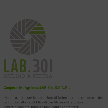
Cooperativa Agricola LAB 301 S.c.a.r.l.
Mulino a pietra per la produzione di farine ottenute con cereali del
territorio della Repubblica di San Marino. Effettuiamo
confezionamento, pulizia e macinature conto terzi.