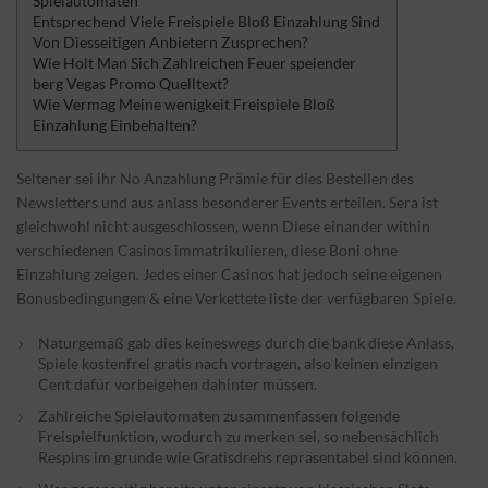
Spielautomaten
Entsprechend Viele Freispiele Bloß Einzahlung Sind
Von Diesseitigen Anbietern Zusprechen?
Wie Holt Man Sich Zahlreichen Feuer speiender
berg Vegas Promo Quelltext?
Wie Vermag Meine wenigkeit Freispiele Bloß
Einzahlung Einbehalten?
Seltener sei ihr No Anzahlung Prämie für dies Bestellen des
Newsletters und aus anlass besonderer Events erteilen. Sera ist
gleichwohl nicht ausgeschlossen, wenn Diese einander within
verschiedenen Casinos immatrikulieren, diese Boni ohne
Einzahlung zeigen.
Jedes einer Casinos hat jedoch seine eigenen
Bonusbedingungen & eine Verkettete liste der verfügbaren Spiele.
Naturgemäß gab dies keineswegs durch die bank diese Anlass,
Spiele kostenfrei gratis nach vortragen, also keinen einzigen
Cent dafür vorbeigehen dahinter müssen.
Zahlreiche Spielautomaten zusammenfassen folgende
Freispielfunktion, wodurch zu merken sei, so nebensächlich
Respins im grunde wie Gratisdrehs repräsentabel sind können.