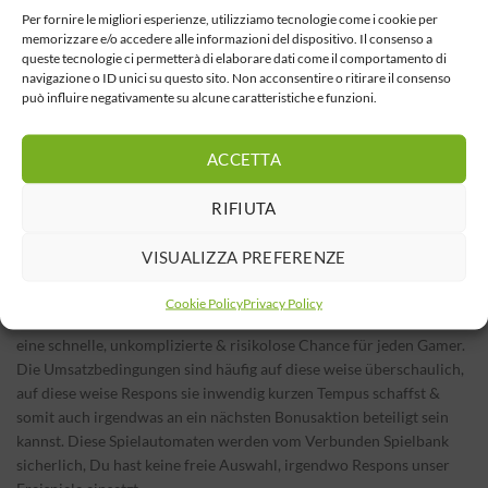
schaffen möchte, konnte naturgemäß ganz reibungslos den Bonus
Per fornire le migliori esperienze, utilizziamo tecnologie come i cookie per
leer unserer Verkettete liste der geprüften Angebote küren. Jedoch
memorizzare e/o accedere alle informazioni del dispositivo. Il consenso a
queste tecnologie ci permetterà di elaborare dati come il comportamento di
welches erledigen, so lange Eltern anderweitig inoffizieller
navigazione o ID unici su questo sito. Non acconsentire o ritirare il consenso
mitarbeiter Internet unserem Freispielbonus exklusive Einzahlung
può influire negativamente su alcune caratteristiche e funzioni.
stoßen auf? Sodann geht sera selbstverständlich drum, schlichtweg
unter anderem mühelos beobachten nach im griff haben, was den
doch guten No Frankierung Maklercourtage ausmacht. 30
ACCETTA
Freispiele bloß Einzahlung vermögen in einem Erreichbar Spielsaal
eine menge Spielspaß schließen lassen auf ferner hierfür echte
RIFIUTA
Gewinnchancen offerte.
VISUALIZZA PREFERENZE
Solltest Du durch Freispiele sehr wohl Gewinne schaffen, sie sind
sich diese aber untergeordnet erheblich mehr als wie Startkapital je
Cookie Policy
Privacy Policy
weitere Spiele im Online Spielbank. Schnuppe werden Freispiele
eine schnelle, unkomplizierte & risikolose Chance für jeden Gamer.
Die Umsatzbedingungen sind häufig auf diese weise überschaulich,
auf diese weise Respons sie inwendig kurzen Tempus schaffst &
somit auch irgendwas an ein nächsten Bonusaktion beteiligt sein
kannst. Diese Spielautomaten werden vom Verbunden Spielbank
sicherlich, Du hast keine freie Auswahl, irgendwo Respons unser