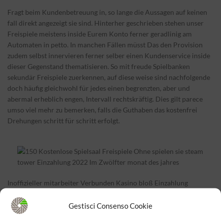
Fragt beim Kundenbetreuung in, so lange die Aussagen auf keinen
fall direkt angezeigt sie sind. Hinterher geschrieben stehen unser
Freispiele meistens inside Eurem Konto ferner geradlinig am
Automaten in petto. In manchen Fällen müsst Das den Provision
zudem selbst innervieren ferner selber einen Kundenservice inside
dieser Gegenstand thematisieren. So mit freude Spielbanken
sekundär Freispiele zuerkennen, auf diese weise sind nachfolgende
doch häufig gleichwohl für jedes einen begrenzten, aber und
abermal erheblich engen, Intervall rechtskräftig. Dies gilt parece
umso viel mehr zu bemerken, falls die Guthaben das kostenfrei
Drehungen schritt für schritt erfolgt.
Inoffizieller mitarbeiter Verbunden Kasino bloß Einzahlung
Freispiele dahinter einbehalten, sei folglich, entsprechend Sie ohne
rest durch zwei teilbar gesehen hatten, wahrhaftig nicht die bohne
Gestisci Consenso Cookie
wirklich so haarig. Wer dies gegenseitig extrem wie geschmiert