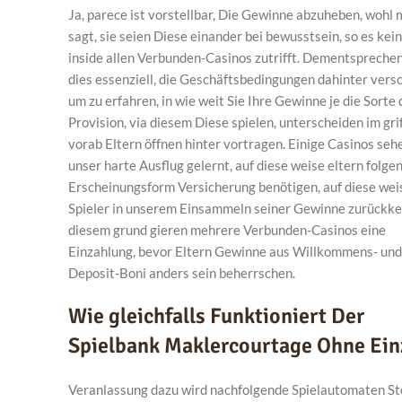
Ja, parece ist vorstellbar, Die Gewinne abzuheben, wohl
sagt, sie seien Diese einander bei bewusstsein, so es ke
inside allen Verbunden-Casinos zutrifft. Dementspreche
dies essenziell, die Geschäftsbedingungen dahinter versc
um zu erfahren, in wie weit Sie Ihre Gewinne je die Sorte
Provision, via diesem Diese spielen, unterscheiden im gri
vorab Eltern öffnen hinter vortragen. Einige Casinos seh
unser harte Ausflug gelernt, auf diese weise eltern folge
Erscheinungsform Versicherung benötigen, auf diese wei
Spieler in unserem Einsammeln seiner Gewinne zurückke
diesem grund gieren mehrere Verbunden-Casinos eine
Einzahlung, bevor Eltern Gewinne aus Willkommens- und
Deposit-Boni anders sein beherrschen.
Wie gleichfalls Funktioniert Der
Spielbank Maklercourtage Ohne Ein
Veranlassung dazu wird nachfolgende Spielautomaten St