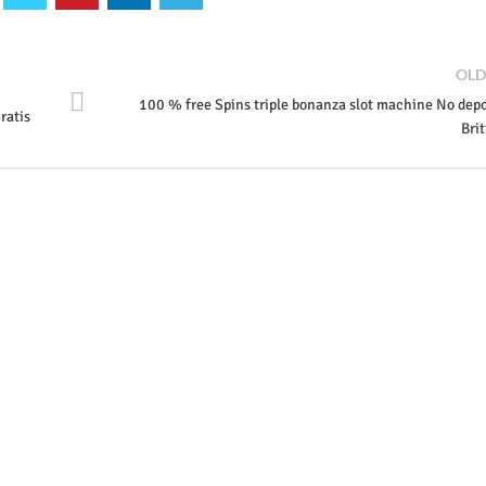
OLD
100 % free Spins triple bonanza slot machine No depo
ratis
Brit