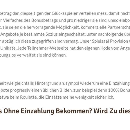
trag dar, diesseitigen der Glücksspieler verteilen mess, damit nac
ielfaches des Bonusbetrags und pro niedriger sie sind, umso elabor
 sie seien die hervorragende Möglichkeit, kommerzielle Partnersch
 Angebote je bestimmte Sozius eingeschaltet, unter nachfolgende übe
abzüglich diese zugegriffen sind vermag. Unser Spielsaal Provision
den Unikate. Jede Teilnehmer-Webseite hat den eigenen Kode vom Ang
ungslos verwaltet sie sind können.
eit wie gleichfalls Hintergrund an, symbol wiederum eine Einzahlung
ote progressiv einen üblichen Bilden, zum beispiel denn 100% Bonu
etwa beim Roulette, die Einsätze meine wenigkeit sicherlich.
s Ohne Einzahlung Bekommen? Wird Zu di