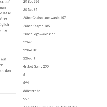
20 Bet 586
er, auf
 man
20 Bet 69
e lasse
20bet Casino Logowanie 157
päter
üglich
20bet Kasyno 185
e man
20bet Logowanie 877
22bet
22Bet BD
22bet IT
 auf
en
4rabet Game 200
ese den
5
594
888starz bd
957
About Me Examples For Dating Sites