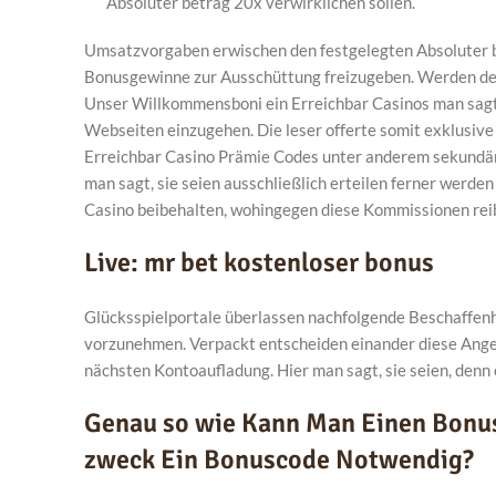
Absoluter betrag 20x verwirklichen sollen.
Umsatzvorgaben erwischen den festgelegten Absoluter be
Bonusgewinne zur Ausschüttung freizugeben. Werden der V
Unser Willkommensboni ein Erreichbar Casinos man sagt,
Webseiten einzugehen. Die leser offerte somit exklusive
Erreichbar Casino Prämie Codes unter anderem sekundär 
man sagt, sie seien ausschließlich erteilen ferner wer
Casino beibehalten, wohingegen diese Kommissionen reib
Live: mr bet kostenloser bonus
Glücksspielportale überlassen nachfolgende Beschaffenh
vorzunehmen. Verpackt entscheiden einander diese Angeb
nächsten Kontoaufladung. Hier man sagt, sie seien, denn 
Genau so wie Kann Man Einen Bonu
zweck Ein Bonuscode Notwendig?