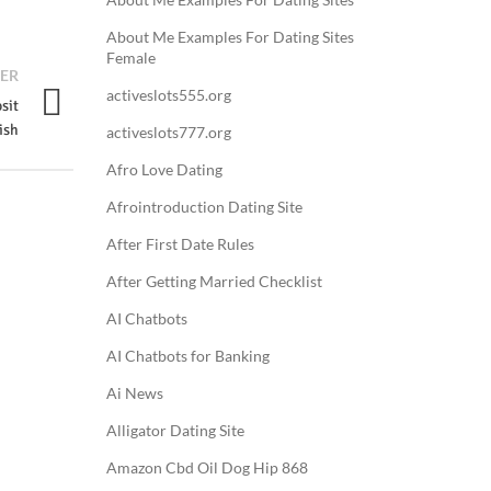
About Me Examples For Dating Sites
Female
ER
activeslots555.org
sit
ish
activeslots777.org
Afro Love Dating
Afrointroduction Dating Site
After First Date Rules
After Getting Married Checklist
AI Chatbots
AI Chatbots for Banking
Ai News
Alligator Dating Site
Amazon Cbd Oil Dog Hip 868