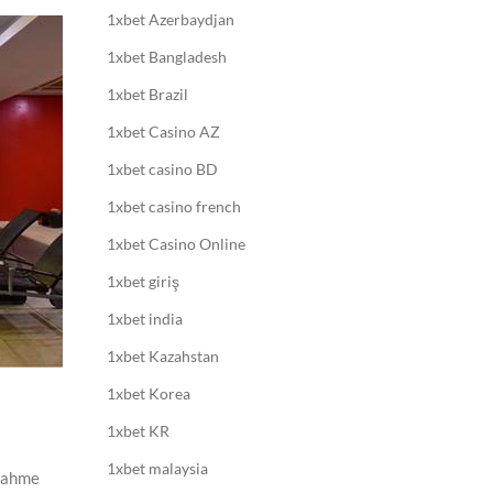
1xbet Azerbaydjan
1xbet Bangladesh
1xbet Brazil
1xbet Casino AZ
1xbet casino BD
1xbet casino french
1xbet Casino Online
1xbet giriş
1xbet india
1xbet Kazahstan
1xbet Korea
1xbet KR
1xbet malaysia
hnahme