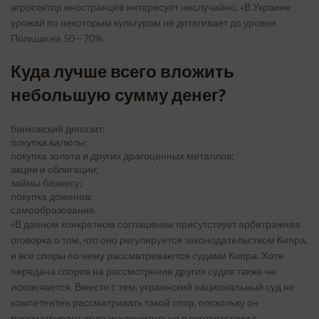
агросектор иностранцев интересует неслучайно. «В Украине
урожай по некоторым культурам не дотягивает до уровня
Польши на 50—70%.
Куда лучше всего вложить
небольшую сумму денег?
банковский депозит;
покупка валюты;
покупка золота и других драгоценных металлов;
акции и облигации;
займы бизнесу;
покупка доменов;
самообразование.
«В данном конкретном соглашении присутствует арбитражная
оговорка о том, что оно регулируется законодательством Кипра,
и все споры по нему рассматриваются судами Кипра. Хотя
передача споров на рассмотрение других судов также не
исключается. Вместе с тем, украинский национальный суд не
компетентен рассматривать такой спор, поскольку он
рассматривает дела исключительно в соответствии с