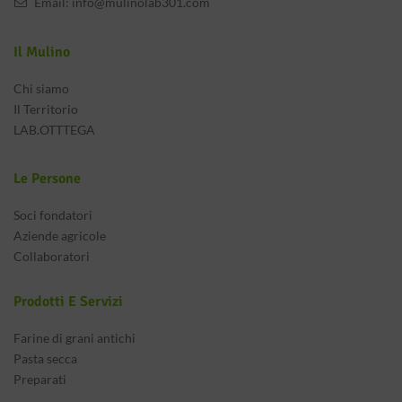
Email:
info@mulinolab301.com
Il Mulino
Chi siamo
Il Territorio
LAB.OTTTEGA
Le Persone
Soci fondatori
Aziende agricole
Collaboratori
Prodotti E Servizi
Farine di grani antichi
Pasta secca
Preparati