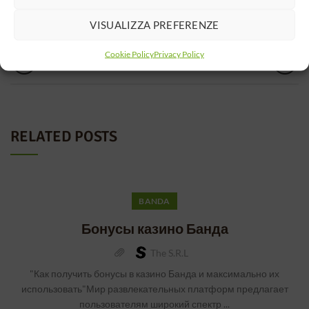
VISUALIZZA PREFERENZE
Cookie Policy
Privacy Policy
NEWER
OLDER
RELATED POSTS
BANDA
Бонусы казино Банда
The S.r.l
"Как получить бонусы в казино Банда и максимально их
использовать"Мир развлекательных платформ предлагает
пользователям широкий спектр ...