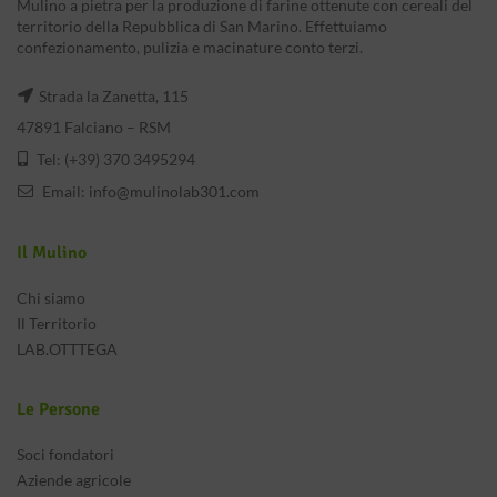
Mulino a pietra per la produzione di farine ottenute con cereali del
territorio della Repubblica di San Marino. Effettuiamo
confezionamento, pulizia e macinature conto terzi.
Strada la Zanetta, 115
47891 Falciano – RSM
Tel: (+39) 370 3495294
Email:
info@mulinolab301.com
Il Mulino
Chi siamo
Il Territorio
LAB.OTTTEGA
Le Persone
Soci fondatori
Aziende agricole