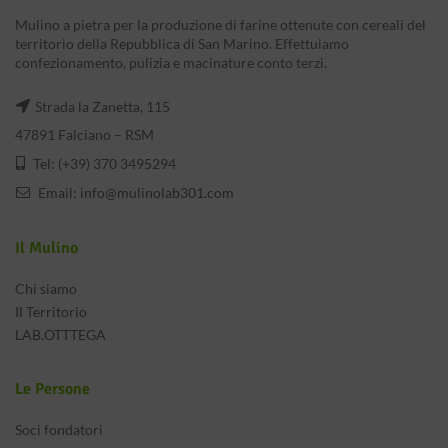
Mulino a pietra per la produzione di farine ottenute con cereali del
territorio della Repubblica di San Marino. Effettuiamo
confezionamento, pulizia e macinature conto terzi.
Strada la Zanetta, 115
47891 Falciano – RSM
Tel: (+39) 370 3495294
Email:
info@mulinolab301.com
Il Mulino
Chi siamo
Il Territorio
LAB.OTTTEGA
Le Persone
Soci fondatori