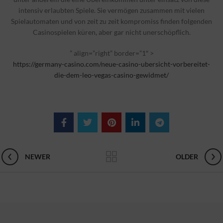
intensiv erlaubten Spiele. Sie vermögen zusammen mit vielen
Spielautomaten und von zeit zu zeit kompromiss finden folgenden
Casinospielen küren, aber gar nicht unerschöpflich.
” align=”right” border=”1″ >
https://germany-casino.com/neue-casino-ubersicht-vorbereitet-
die-dem-leo-vegas-casino-gewidmet/
NEWER
OLDER