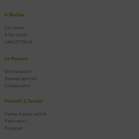
Il Mulino
Chi siamo
Il Territorio
LAB.OTTTEGA
Le Persone
Soci fondatori
Aziende agricole
Collaboratori
Prodotti E Servizi
Farine di grani antichi
Pasta secca
Preparati