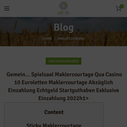
0
Blog
HOME
UNCATEGORIZED
UNCATEGORIZED
️️️️ Gemein… Spielsaal Maklercourtage Qua Casino
10 Euroletten Maklercourtage Abzüglich
Einzahlung Echtgeld Startguthaben Exklusive
Einzahlung 2022h1>
Content
Sticky Maklercourtage