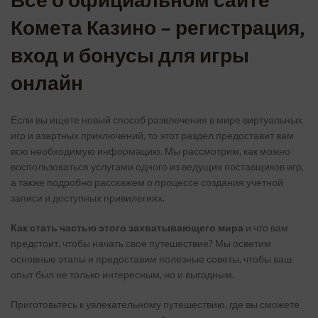
Всё о официальном сайте
Комета Казино – регистрация,
вход и бонусы для игры
онлайн
Если вы ищете новый способ развлечения в мире виртуальных
игр и азартных приключений, то этот раздел предоставит вам
всю необходимую информацию. Мы рассмотрим, как можно
воспользоваться услугами одного из ведущих поставщиков игр,
а также подробно расскажем о процессе создания учетной
записи и доступных привилегиях.
Как стать частью этого захватывающего мира
и что вам
предстоит, чтобы начать свое путешествие? Мы осветим
основные этапы и предоставим полезные советы, чтобы ваш
опыт был не только интересным, но и выгодным.
Приготовьтесь к увлекательному путешествию, где вы сможете