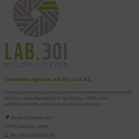
Cooperativa Agricola LAB 301 S.c.a.r.l.
Mulino a pietra per la produzione di farine ottenute con cereali del
territorio della Repubblica di San Marino. Effettuiamo
confezionamento, pulizia e macinature conto terzi.
Strada la Zanetta, 115
47891 Falciano – RSM
Tel: (+39) 370 3495294