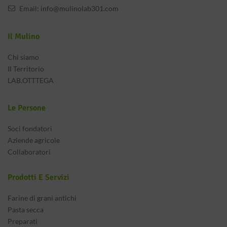
Email:
info@mulinolab301.com
Il Mulino
Chi siamo
Il Territorio
LAB.OTTTEGA
Le Persone
Soci fondatori
Aziende agricole
Collaboratori
Prodotti E Servizi
Farine di grani antichi
Pasta secca
Preparati