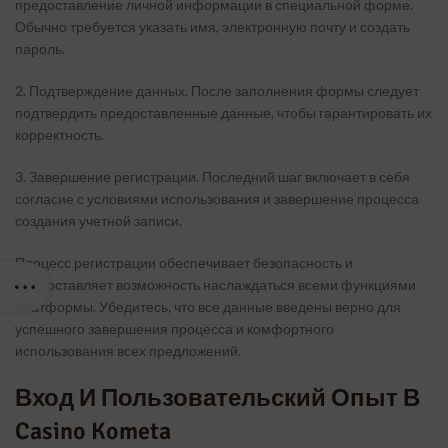
предоставление личной информации в специальной форме.
Обычно требуется указать имя, электронную почту и создать
пароль.
2. Подтверждение данных. После заполнения формы следует
подтвердить предоставленные данные, чтобы гарантировать их
корректность.
3. Завершение регистрации. Последний шаг включает в себя
согласие с условиями использования и завершение процесса
создания учетной записи.
Процесс регистрации обеспечивает безопасность и
предоставляет возможность наслаждаться всеми функциями
платформы. Убедитесь, что все данные введены верно для
успешного завершения процесса и комфортного
использования всех предложений.
Вход И Пользовательский Опыт В
Casino Kometa