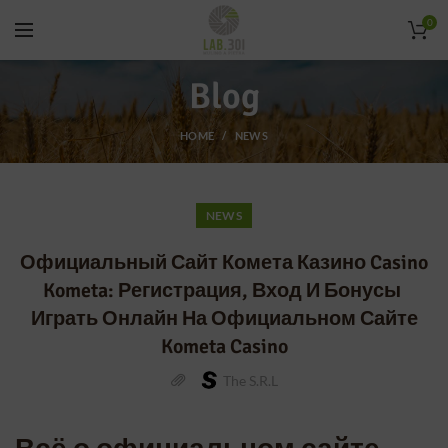
0
Blog
HOME
NEWS
NEWS
Официальный Сайт Комета Казино Casino
Kometa: Регистрация, Вход И Бонусы ️
Играть Онлайн На Официальном Сайте
Kometa Casino
The S.r.l