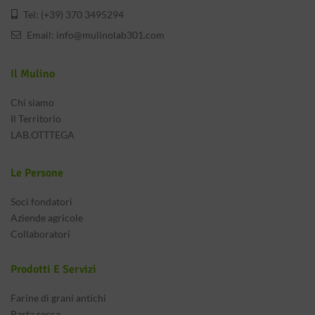
Tel: (+39) 370 3495294
Email:
info@mulinolab301.com
Il Mulino
Chi siamo
Il Territorio
LAB.OTTTEGA
Le Persone
Soci fondatori
Aziende agricole
Collaboratori
Prodotti E Servizi
Farine di grani antichi
Pasta secca