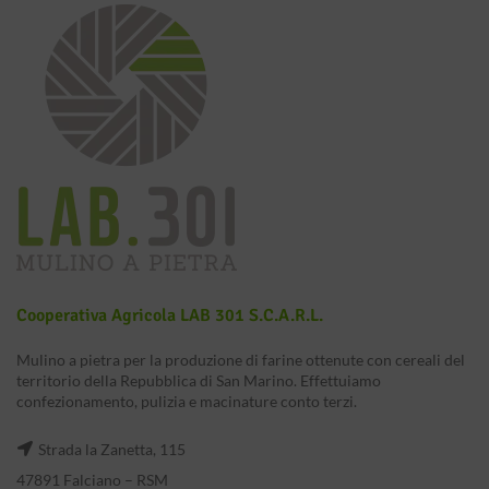
Cooperativa Agricola LAB 301 S.c.a.r.l.
Mulino a pietra per la produzione di farine ottenute con cereali del
territorio della Repubblica di San Marino. Effettuiamo
confezionamento, pulizia e macinature conto terzi.
Strada la Zanetta, 115
47891 Falciano – RSM