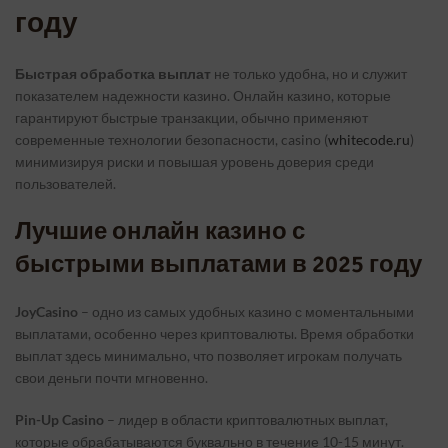
году
Быстрая обработка выплат
не только удобна, но и служит
показателем надежности казино. Онлайн казино, которые
гарантируют быстрые транзакции, обычно применяют
современные технологии безопасности, casino (
whitecode.ru
)
минимизируя риски и повышая уровень доверия среди
пользователей.
Лучшие онлайн казино с
быстрыми выплатами в 2025 году
JoyCasino
– одно из самых удобных казино с моментальными
выплатами, особенно через криптовалюты. Время обработки
выплат здесь минимально, что позволяет игрокам получать
свои деньги почти мгновенно.
Pin-Up Casino
– лидер в области криптовалютных выплат,
которые обрабатываются буквально в течение 10-15 минут.