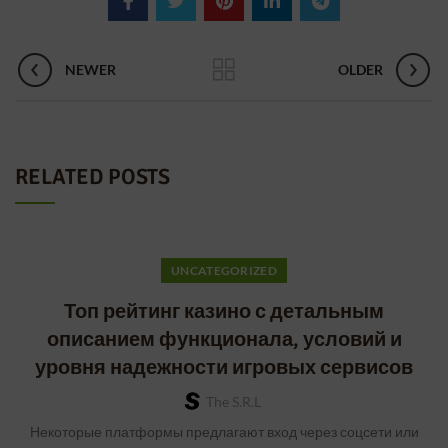
NEWER
OLDER
RELATED POSTS
UNCATEGORIZED
Топ рейтинг казино с детальным
описанием функционала, условий и
уровня надежности игровых сервисов
The S.r.l
Некоторые платформы предлагают вход через соцсети или