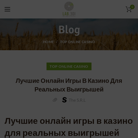
0
Blog
HOME
TOP ONLINE CASINO
TOP ONLINE CASINO
Лучшие Онлайн Игры В Казино Для
Реальных Выигрышей
The S.r.l
Лучшие онлайн игры в казино
для реальных выигрышей