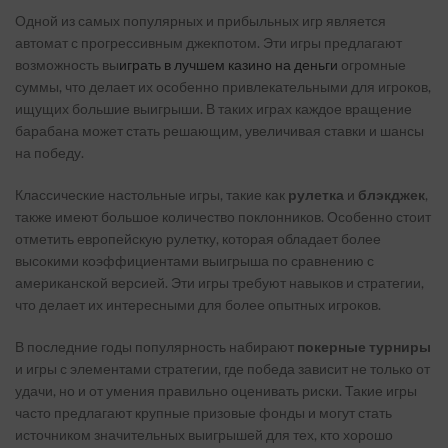
Одной из самых популярных и прибыльных игр является
автомат с прогрессивным джекпотом. Эти игры предлагают
возможность вы
играть в лучшем казино на деньги
огромные
суммы, что делает их особенно привлекательными для игроков,
ищущих большие выигрыши. В таких играх каждое вращение
барабана может стать решающим, увеличивая ставки и шансы
на победу.
Классические настольные игры, такие как
рулетка
и
блэкджек
,
также имеют большое количество поклонников. Особенно стоит
отметить европейскую рулетку, которая обладает более
высокими коэффициентами выигрыша по сравнению с
американской версией. Эти игры требуют навыков и стратегии,
что делает их интересными для более опытных игроков.
В последние годы популярность набирают
покерные турниры
и игры с элементами стратегии, где победа зависит не только от
удачи, но и от умения правильно оценивать риски. Такие игры
часто предлагают крупные призовые фонды и могут стать
источником значительных выигрышей для тех, кто хорошо