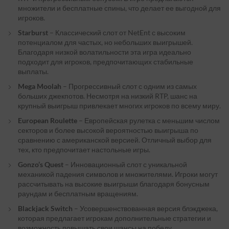
множители и бесплатные спины, что делает ее выгодной для
игроков.
Starburst
– Классический слот от NetEnt с высоким
потенциалом для частых, но небольших выигрышей.
Благодаря низкой волатильности эта игра идеально
подходит для игроков, предпочитающих стабильные
выплаты.
Mega Moolah
– Прогрессивный слот с одним из самых
больших джекпотов. Несмотря на низкий RTP, шанс на
крупный выигрыш привлекает многих игроков по всему миру.
European Roulette
– Европейская рулетка с меньшим числом
секторов и более высокой вероятностью выигрыша по
сравнению с американской версией. Отличный выбор для
тех, кто предпочитает настольные игры.
Gonzo’s Quest
– Инновационный слот с уникальной
механикой падения символов и множителями. Игроки могут
рассчитывать на высокие выигрыши благодаря бонусным
раундам и бесплатным вращениям.
Blackjack Switch
– Усовершенствованная версия блэкджека,
которая предлагает игрокам дополнительные стратегии и
возможность повышать свои шансы на победу.