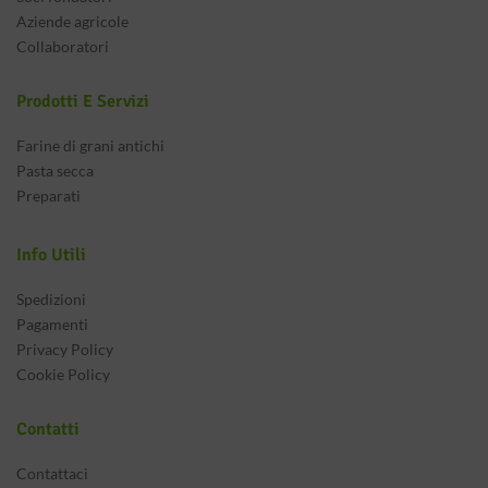
Aziende agricole
Collaboratori
Prodotti E Servizi
Farine di grani antichi
Pasta secca
Preparati
Info Utili
Spedizioni
Pagamenti
Privacy Policy
Cookie Policy
Contatti
Contattaci