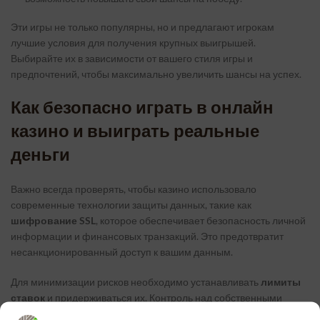
Эти игры не только популярны, но и предлагают игрокам
лучшие условия для получения крупных выигрышей.
Выбирайте их в зависимости от вашего стиля игры и
предпочтений, чтобы максимально увеличить шансы на успех.
Как безопасно играть в онлайн
казино и выиграть реальные
деньги
Важно всегда проверять, чтобы казино использовало
современные технологии защиты данных, такие как
шифрование SSL
, которое обеспечивает безопасность личной
информации и финансовых транзакций. Это предотвратит
несанкционированный доступ к вашим данным.
Для минимизации рисков необходимо устанавливать
лимиты
ставок
и придерживаться их. Контроль над собственными
расходами помогает избежать потерь и позволяет безопасно