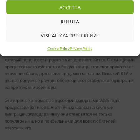
стал настоящим хитом благодаря своей уникальной функции
ACCETTA
“удвоения” выигрыша. Каждый выигрыш может быть увеличен в
два раза в специальном бонусном раунде, что дает шанс на
RIFIUTA
внушительные выплаты. RTP этого слота составляет 96,8%, что
также делает его одним из самых выгодных среди подобных
VISUALIZZA PREFERENZE
игр.
Cookie Policy
Privacy Policy
Еще один слот с высокими выплатами –
Imperial Treasure
,
который перенесет игроков в мир древнего Китая. С функциями
прогрессивного джекпота и бонусных игр, этот слот привлекает
внимание благодаря своим щедрым выплатам. Высокий RTP и
частые бонусные раунды обеспечивают стабильные выигрыши
на протяжении всей игры.
Эти игровые автоматы с высокими выплатами 2025 года
предоставляют игрокам отличные шансы на крупные
выигрыши, благодаря чему они становятся не только
популярными, но и прибыльными для всех любителей
азартных игр.