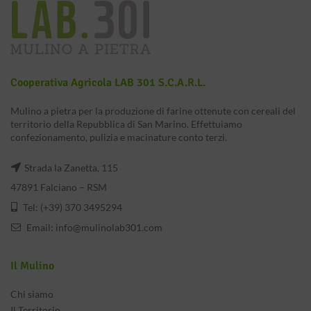
Cooperativa Agricola LAB 301 S.c.a.r.l.
Mulino a pietra per la produzione di farine ottenute con cereali del
territorio della Repubblica di San Marino. Effettuiamo
confezionamento, pulizia e macinature conto terzi.
Strada la Zanetta, 115
47891 Falciano – RSM
Tel: (+39) 370 3495294
Email:
info@mulinolab301.com
Il Mulino
Chi siamo
Il Territorio