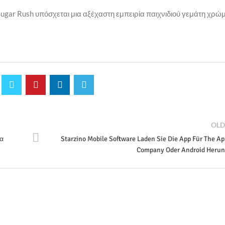
το Sugar Rush υπόσχεται μια αξέχαστη εμπειρία παιχνιδιού γεμάτη χρώ
OLD
να
Starzino Mobile Software Laden Sie Die App Für The Ap
Company Oder Android Herun