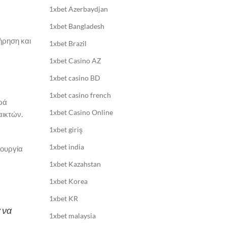
1xbet Azerbaydjan
1xbet Bangladesh
ήρηση και
1xbet Brazil
1xbet Casino AZ
1xbet casino BD
1xbet casino french
ηρά
1xbet Casino Online
αικτών.
1xbet giriş
1xbet india
τουργία
1xbet Kazahstan
1xbet Korea
1xbet KR
 να
1xbet malaysia