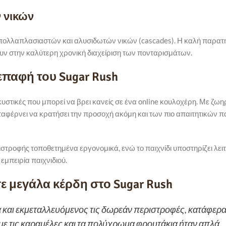
 νικών
ω πολλαπλασιαστών και αλυσιδωτών νικών (cascades). Η καλή παρατ
ν στην καλύτερη χρονική διαχείριση των πονταρισμάτων.
επαφή του Sugar Rush
ελκυστικές που μπορεί να βρει κανείς σε ένα online κουλοχέρη. Με ζω
ταφέρνει να κρατήσει την προσοχή ακόμη και των πιο απαιτητικών π
ιστροφής τοποθετημένα εργονομικά, ενώ το παιχνίδι υποστηρίζει λει
εμπειρία παιχνιδιού.
ε μεγάλα κέρδη στο Sugar Rush
και εκμεταλλευόμενος τις δωρεάν περιστροφές, κατάφερα
με τις καραμέλες και τα πολύχρωμα φρουτάκια ήταν απλά