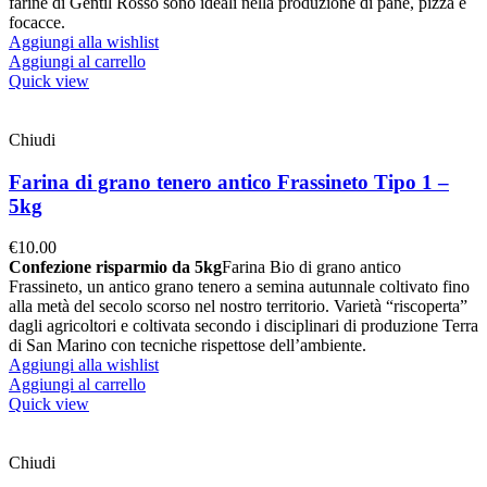
farine di Gentil Rosso sono ideali nella produzione di pane, pizza e
focacce.
Aggiungi alla wishlist
Aggiungi al carrello
Quick view
Chiudi
Farina di grano tenero antico Frassineto Tipo 1 –
5kg
€
10.00
Confezione risparmio da 5kg
Farina Bio di grano antico
Frassineto, un antico grano tenero a semina autunnale coltivato fino
alla metà del secolo scorso nel nostro territorio. Varietà “riscoperta”
dagli agricoltori e coltivata secondo i disciplinari di produzione Terra
di San Marino con tecniche rispettose dell’ambiente.
Aggiungi alla wishlist
Aggiungi al carrello
Quick view
Chiudi