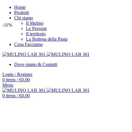
Home
Prodotti
Chi siamo
Il Mulino
-11%
Le Persone
Il territorio
La Bottega della Pasta
Cosa Facciamo
Dove siamo & Contatti
Login / Register
0
items
/
€
0.00
Menu
0
items
/
€
0.00