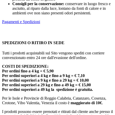
Consigli per la conservazione:
conservare in luogo fresco e
asciutto, al riparo dalla luce, lontano da fonti di calore e in
ambienti ove non siano presenti odori persistenti.
Pagamenti e Spedizioni
SPEDIZIONI O RITIRO IN SEDE
Tutti i prodotti acquistabili sul Sito vengono spediti con corriere
convenzionato entro 24 ore dall'evasione dell'ordine.
COSTI DI SPEDIZIONE:
Per ordini fino a 4 kg = € 5,90
Per ordini superiori a 4 kg e fino a 9 kg = € 7,10
Per ordini superiori a 9 kg e fino a 29 kg = € 10,00
Per ordini superiori a 29 kg e fino a 49 kg = € 15,00
Per ordini superiori a 49 kg la spedizione è gratuita.
Per le Isole e Provincie di Reggio Calabria, Catanzaro, Cosenza,
Crotone, Vibo Valentia, Venezia il costo è
maggiorato di 10€
.
I prodotti possono essere prenotati e ritirati dal cliente anche presso il