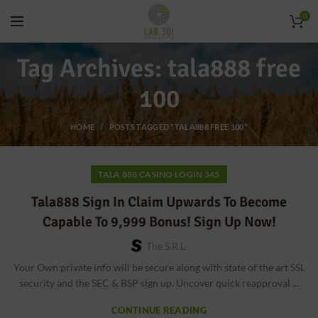
0
Tag Archives: tala888 free
100
HOME
POSTS TAGGED "TALA888 FREE 100"
TALA 888 CASINO LOGIN 345
Tala888 Sign In Claim Upwards To Become
Capable To 9,999 Bonus! Sign Up Now!
The S.r.l
Your Own private info will be secure along with state of the art SSL
security and the SEC & BSP sign up. Uncover quick reapproval ...
CONTINUE READING