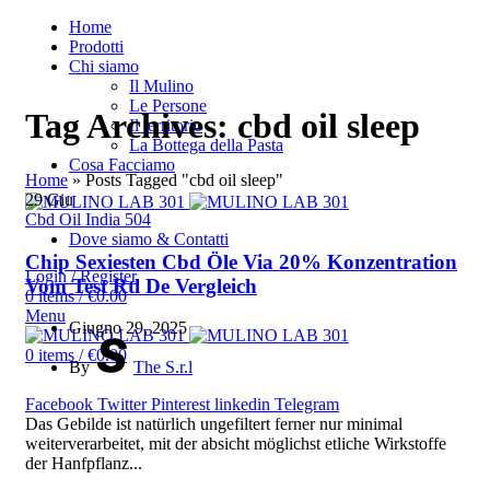
Home
Prodotti
Chi siamo
Il Mulino
Le Persone
Tag Archives: cbd oil sleep
Il territorio
La Bottega della Pasta
Cosa Facciamo
Home
»
Posts Tagged "cbd oil sleep"
29
Giu
Cbd Oil India 504
Dove siamo & Contatti
Chip Sexiesten Cbd Öle Via 20% Konzentration
Login / Register
Vom Test Rtl De Vergleich
0
items
/
€
0.00
Menu
Giugno 29, 2025
0
items
/
€
0.00
By
The S.r.l
Facebook
Twitter
Pinterest
linkedin
Telegram
Das Gebilde ist natürlich ungefiltert ferner nur minimal
weiterverarbeitet, mit der absicht möglichst etliche Wirkstoffe
der Hanfpflanz...