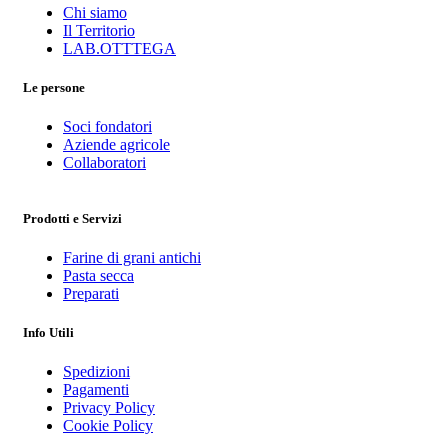
Chi siamo
Il Territorio
LAB.OTTTEGA
Le persone
Soci fondatori
Aziende agricole
Collaboratori
Prodotti e Servizi
Farine di grani antichi
Pasta secca
Preparati
Info Utili
Spedizioni
Pagamenti
Privacy Policy
Cookie Policy