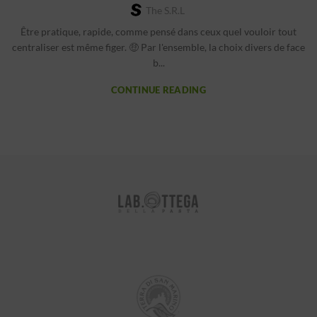
The S.r.l
Être pratique, rapide, comme pensé dans ceux quel vouloir tout
centraliser est même figer. 🤑 Par l'ensemble, la choix divers de face
b...
CONTINUE READING