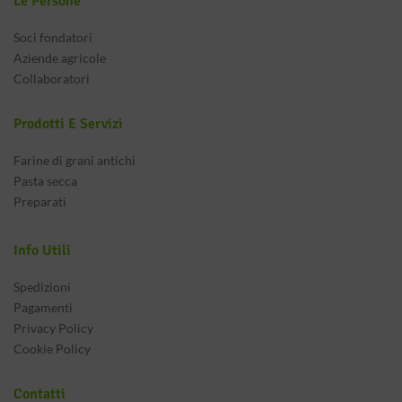
Le Persone
Soci fondatori
Aziende agricole
Collaboratori
Prodotti E Servizi
Farine di grani antichi
Pasta secca
Preparati
Info Utili
Spedizioni
Pagamenti
Privacy Policy
Cookie Policy
Contatti