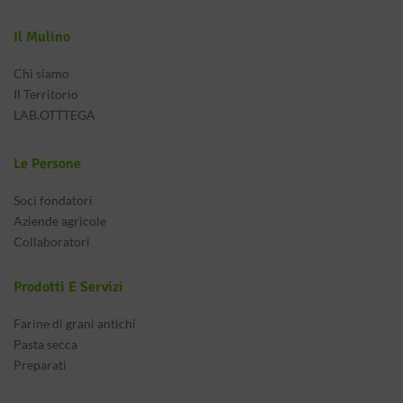
Il Mulino
Chi siamo
Il Territorio
LAB.OTTTEGA
Le Persone
Soci fondatori
Aziende agricole
Collaboratori
Prodotti E Servizi
Farine di grani antichi
Pasta secca
Preparati