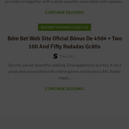
procedures together with a wide quantity associated with repaym...
CONTINUE READING
BDMBET PROMO CODE 710
Bdm Bet Web Site Oficial Bónus De 450¤ + Two
100 And Fifty Rodadas Grátis
The S.r.l
Quickly paced, beautiful seeking, Disengagement quickly, A lot a
great deal associated with online games reside plus LAN. Really
negat...
CONTINUE READING