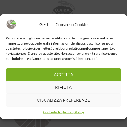
Gestisci Consenso Cookie
Per fornire le migliori esperienze, utilizziamo tecnologie come i cookie per
memorizzare e/o accedere alle informazioni del dispositivo. Il consenso a
queste tecnologie ci permetterà di elaborare dati come il comportamento di
navigazione o ID unici su questo sito. Non acconsentire o ritirare il consenso
può influire negativamente su alcune caratteristiche e funzioni.
ACCETTA
RIFIUTA
VISUALIZZA PREFERENZE
Cookie Policy
Privacy Policy