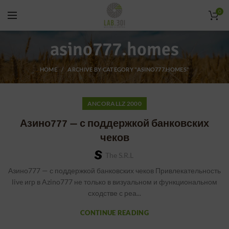
0
asino777.homes
HOME
ARCHIVE BY CATEGORY "ASINO777.HOMES"
ANCORALLZ 2000
Азино777 — с поддержкой банковских
чеков
The S.r.l
Азино777 — с поддержкой банковских чеков Привлекательность
live игр в Azino777 не только в визуальном и функциональном
сходстве с реа...
CONTINUE READING