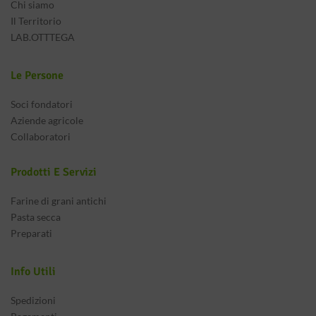
Chi siamo
Il Territorio
LAB.OTTTEGA
Le Persone
Soci fondatori
Aziende agricole
Collaboratori
Prodotti E Servizi
Farine di grani antichi
Pasta secca
Preparati
Info Utili
Spedizioni