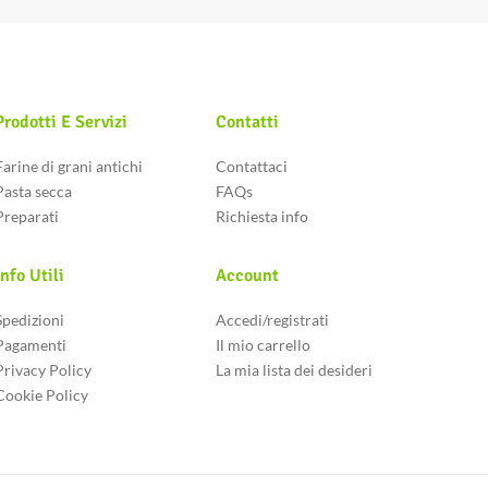
Prodotti E Servizi
Contatti
Farine di grani antichi
Contattaci
Pasta secca
FAQs
Preparati
Richiesta info
Info Utili
Account
Spedizioni
Accedi/registrati
Pagamenti
Il mio carrello
Privacy Policy
La mia lista dei desideri
Cookie Policy