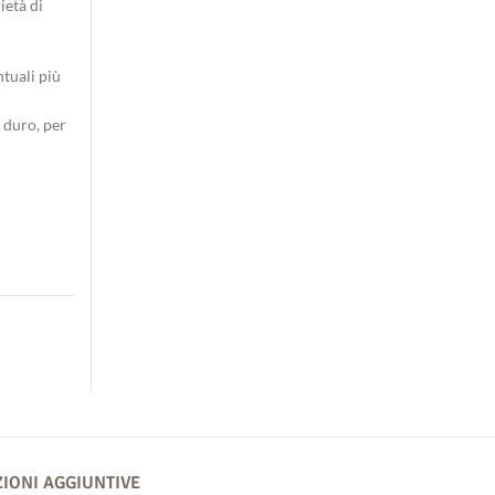
ietà di
ntuali più
 duro, per
egrale - 5kg quantità
IONI AGGIUNTIVE