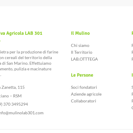
iva Agricola LAB 301
Il Mulino
.
Chi siamo
ietra per la produzione di farine
Il Territorio
n cereali del territorio della
LAB.OTTTEGA
 di San Marino. Effettuiamo
mento, pulizia e macinature
.
Le Persone
a Zanetta, 115
Soci fondatori
Aziende agricole
ciano – RSM
Collaboratori
39) 370 3495294
nfo@mulinolab301.com