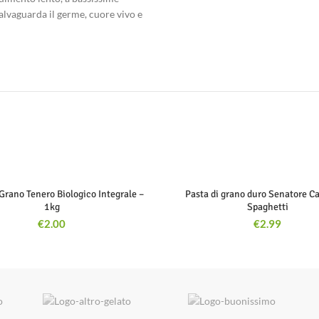
alvaguarda il germe, cuore vivo e
 Grano Tenero Biologico Integrale –
Pasta di grano duro Senatore Ca
1kg
Spaghetti
€
2.00
€
2.99