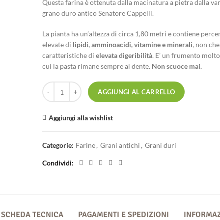
Questa farina è ottenuta dalla macinatura a pietra dalla var
grano duro antico Senatore Cappelli.
La pianta ha un’altezza di circa 1,80 metri e contiene perce
elevate di
lipidi, amminoacidi, vitamine e minerali
, non che
caratteristiche di
elevata digeribilità
. E’ un frumento molto
cui la pasta rimane sempre al dente.
Non scuoce mai.
Semola di grano duro antico - Varietà Senatore Cappelli Int
AGGIUNGI AL CARRELLO
Aggiungi alla wishlist
Categorie:
Farine
,
Grani antichi
,
Grani duri
Condividi
SCHEDA TECNICA
PAGAMENTI E SPEDIZIONI
INFORMAZ