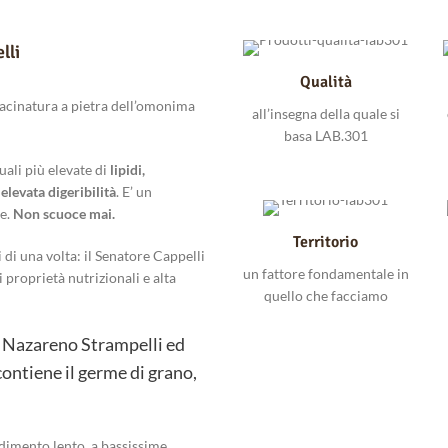
lli
Qualità
acinatura a pietra dell’omonima
all’insegna della quale si
basa LAB.301
uali più elevate di
lipidi,
i
elevata digeribilità
. E’ un
te.
Non scuoce mai.
Territorio
 di una volta: il Senatore Cappelli
un fattore fondamentale in
ri proprietà nutrizionali e alta
quello che facciamo
o Nazareno Strampelli ed
contiene il germe di grano,
dimento lento, a bassissime