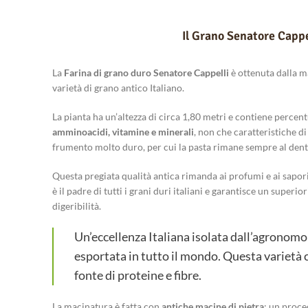
Il Grano Senatore Cappe
La
Farina di grano duro Senatore Cappelli
è ottenuta dalla m
varietà di grano antico Italiano.
La pianta ha un’altezza di circa 1,80 metri e contiene percent
amminoacidi, vitamine e minerali
, non che caratteristiche d
frumento molto duro, per cui la pasta rimane sempre al den
Questa pregiata qualità antica rimanda ai profumi e ai sapori
è il padre di tutti i grani duri italiani e garantisce un superio
digeribilità.
Un’eccellenza Italiana isolata dall’agronom
esportata in tutto il mondo. Questa varietà 
fonte di proteine e fibre.
La macinatura è fatta con
antiche macine di pietra
: un proce