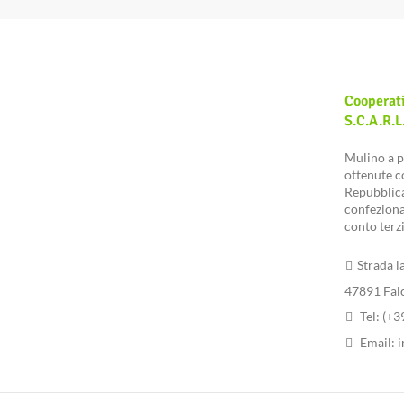
Cooperat
S.c.a.r.l
Mulino a p
ottenute co
Repubblica
confeziona
conto terzi
Strada l
47891 Fal
Tel: (+
Email:
i