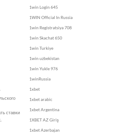
1win Login 645
1WIN Official In Russia
1win Registratsiya 708
1win Skachat 650
1win Turkiye
1win uzbekistan
1win Yukle 976
1winRussia
1xbet
т
льского
1xbet arabic
1xbet Argentina
ть ставки
.
1XBET AZ Giriş
1xbet Azerbajan