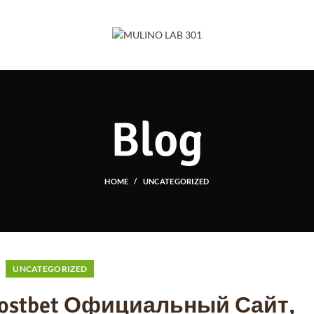
Blog
HOME
UNCATEGORIZED
UNCATEGORIZED
ostbet Официальный Сайт,