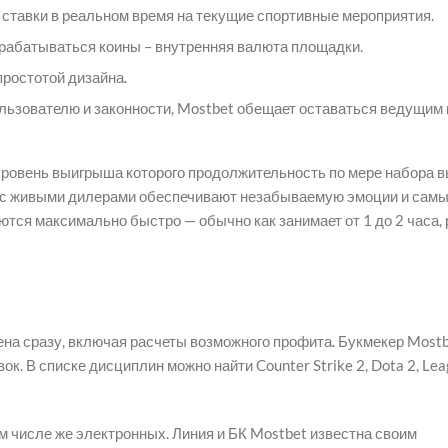
ь ставки в реальном время на текущие спортивные мероприятия.
арабатываться коины – внутренняя валюта площадки.
простотой дизайна.
льзователю и законности, Mostbet обещает оставаться ведущим 
 “уровень выигрыша которого продолжительность по мере набора 
о с живыми дилерами обеспечивают незабываемую эмоции и самы
тся максимально быстро — обычно как занимает от 1 до 2 часа,
на сразу, включая расчеты возможного профита. Букмекер Most
. В списке дисциплин можно найти Counter Strike 2, Dota 2, Lea
м числе же электронных. Линия и БК Mostbet известна своим