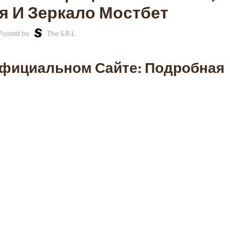
я И Зеркало Мостбет
Posted by
The S.r.l
Официальном Сайте: Подробная