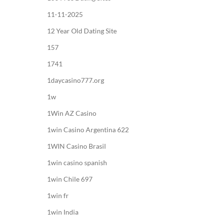
11-11-2025
12 Year Old Dating Site
157
1741
1daycasino777.org
1w
1Win AZ Casino
1win Casino Argentina 622
1WIN Casino Brasil
1win casino spanish
1win Chile 697
1win fr
1win India