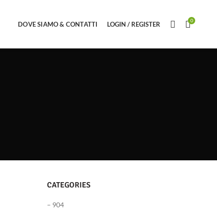
0
DOVE SIAMO & CONTATTI
LOGIN / REGISTER
CATEGORIES
– 904