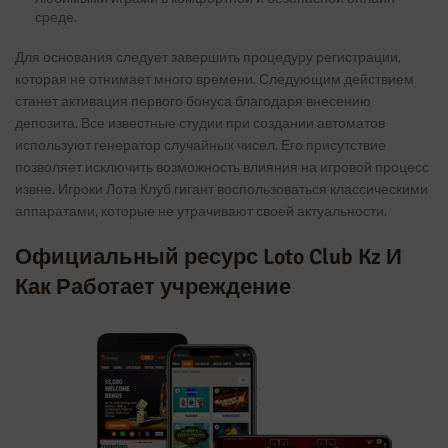
среде.
Для основания следует завершить процедуру регистрации,
которая не отнимает много времени. Следующим действием
станет активация первого бонуса благодаря внесению
депозита. Все известные студии при создании автоматов
используют генератор случайных чисел. Его присутствие
позволяет исключить возможность влияния на игровой процесс
извне. Игроки Лота Клуб гигант воспользоваться классическими
аппаратами, которые не утрачивают своей актуальности.
Официальный ресурс Loto Club Kz И
Как Работает учреждение