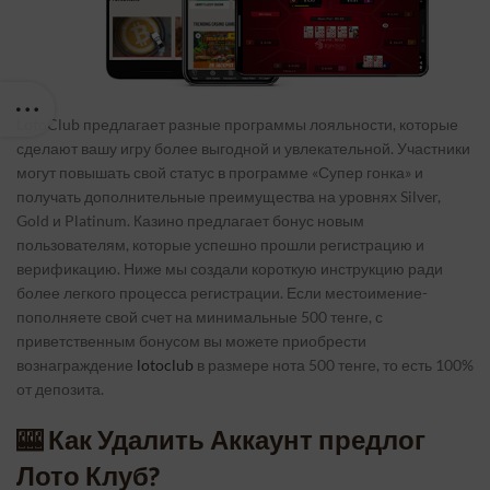
LotoClub предлагает разные программы лояльности, которые
сделают вашу игру более выгодной и увлекательной. Участники
могут повышать свой статус в программе «Супер гонка» и
получать дополнительные преимущества на уровнях Silver,
Gold и Platinum. Казино предлагает бонус новым
пользователям, которые успешно прошли регистрацию и
верификацию. Ниже мы создали короткую инструкцию ради
более легкого процесса регистрации. Если местоимение-
пополняете свой счет на минимальные 500 тенге, с
приветственным бонусом вы можете приобрести
вознаграждение
lotoclub
в размере нота 500 тенге, то есть 100%
от депозита.
🎰 Как Удалить Аккаунт предлог
Лото Клуб?