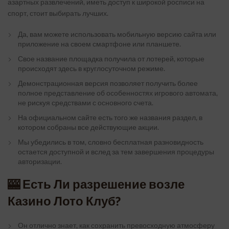
азартных развлечений, иметь доступ к широкой росписи на
спорт, стоит выбирать лучших.
Да, вам можете использовать мобильную версию сайта или
приложение на своем смартфоне или планшете.
Свое название площадка получила от лотерей, которые
происходят здесь в круглосуточном режиме.
Демонстрационная версия позволяет получить более
полное представление об особенностях игрового автомата,
не рискуя средствами с основного счета.
На официальном сайте есть того же названия раздел, в
котором собраны все действующие акции.
Мы убедились в том, словно бесплатная разновидность
остается доступной и вслед за тем завершения процедуры
авторизации.
🎰 Есть Ли разрешение возле
Казино Лото Клуб?
Он отлично знает, как сохранить превосходную атмосферу