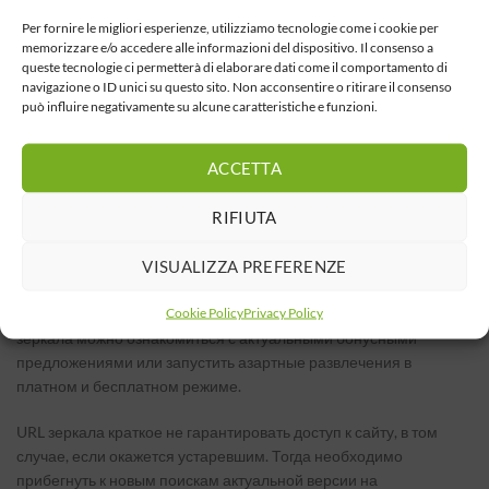
часть информации хранится в памяти смартфона и не требует
Per fornire le migliori esperienze, utilizziamo tecnologie come i cookie per
постоянной загрузки.
memorizzare e/o accedere alle informazioni del dispositivo. Il consenso a
queste tecnologie ci permetterà di elaborare dati come il comportamento di
методичка По Скачиванию для
navigazione o ID unici su questo sito. Non acconsentire o ritirare il consenso
può influire negativamente su alcune caratteristiche e funzioni.
Android И Ios
ACCETTA
В нашем Лото Кз онлайн взыскание наличных начисляется в
пятницу. Кроме Того клиенты нашего сайта могут
RIFIUTA
воспользоваться другими акциями либо принять
фигурирование в турнирах, которые проводятся на всех
VISUALIZZA PREFERENZE
актуальных платформах. Лото Клуб – гемблинг-платформа,
созданная специально для любителей азартных развлечений,
Cookie Policy
Privacy Policy
игр и лотерей предлог Казахстана. На главной странице
зеркала можно ознакомиться с актуальными бонусными
предложениями или запустить азартные развлечения в
платном и бесплатном режиме.
URL зеркала краткое не гарантировать доступ к сайту, в том
случае, если окажется устаревшим. Тогда необходимо
прибегнуть к новым поискам актуальной версии на