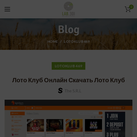
0
Blog
HOME
LOTOKLUB 469
LOTOKLUB 469
Лото Клуб Онлайн Скачать Лото Клуб
The S.r.l