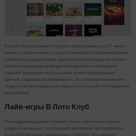
Больше бонусов можно получить, подписавшись на ТГ-канал
нашего онлайн-казино. Союз отслеживать сообщения в группе
и работать предлагаемые администратором задания, можно
получить промокод на бездеп или фриспины. На ресурсе
наречие запрещено использовать чужие персональные
данные, создавать мультиаккаунты. В случае возникновения
трудностей, рекомендуется обратиться в службу техподдержки
за помощью.
Лайв-игры В Лото Клуб
Площадка предлагает лотереи, слоты, настольные игры и
раздел Live-казино с настоящими дилерами. На платформе
Лото 37 Клуб представлены игры от NetEnt, Microgaming,