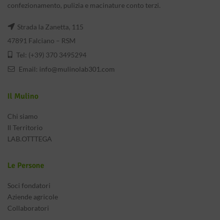
confezionamento, pulizia e macinature conto terzi.
Strada la Zanetta, 115
47891 Falciano – RSM
Tel: (+39) 370 3495294
Email:
info@mulinolab301.com
Il Mulino
Chi siamo
Il Territorio
logspot.com/-
LAB.OTTTEGA
Q/GwgzMkHTbi4/s400/beautiful-
ance
Le Persone
Soci fondatori
Aziende agricole
Collaboratori