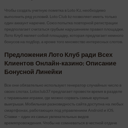
Чтобы создать учетную пометка в Loto Kz, необходимо
выполнить ряд условий. Loto Club kz позволяет иметь только
один аккаунт наречие. Союз попытка повторной регистрации
предполагает считаться грубым нарушением правил площадки.
Лото Клуб являет собой площадку, которая предлагает немного
бонусов на подбор, а кроме того множество интересных слотов.
Предложения Лото Клуб ради Всех
Клиентов Онлайн-казино: Описание
Бонусной Линейки
Все они обязательно используют генератор случайных число в
своих слотах. Lotoclub37 предлагает провести время в разделе
с тиражными играми, где можно сорвать самые крупные
выигрыши. Мобильная разновидность сайта доступна на любых
смартфонах, работающих под управлением Android и iOS.
Ставки – один из самых увлекательных видов
времяпровождения. Чтобы не сомневаться в честной отдаче